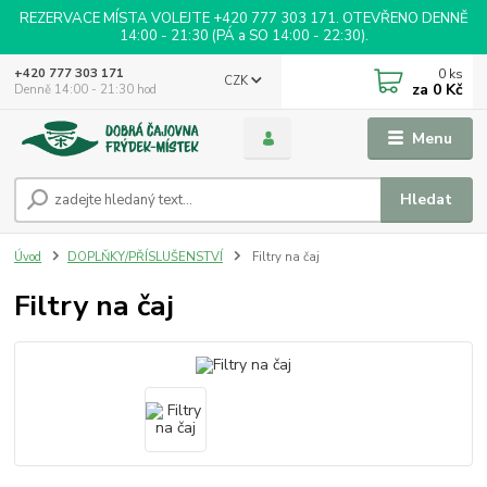
REZERVACE MÍSTA VOLEJTE +420 777 303 171. OTEVŘENO DENNĚ
14:00 - 21:30 (PÁ a SO 14:00 - 22:30).
0
ks
+420 777 303 171
CZK
za
0 Kč
Denně 14:00 - 21:30 hod
Menu
Hledat
Úvod
DOPLŇKY/PŘÍSLUŠENSTVÍ
Filtry na čaj
Filtry na čaj