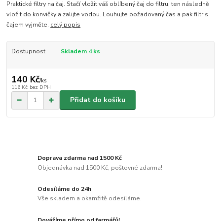
Praktické filtry na čaj. Stačí vložit váš oblíbený čaj do filtru, ten následně
vložit do konvičky a zalijte vodou. Louhujte požadovaný čas a pak filtr s
čajem vyjměte.
celý popis
Dostupnost
Skladem 4 ks
140 Kč
/
ks
116 Kč
bez DPH
Přidat do košíku
Doprava zdarma nad 1500 Kč
Objednávka nad 1500 Kč, poštovné zdarma!
Odesíláme do 24h
Vše skladem a okamžitě odesíláme.
Dovážíme přímo od farmářů!