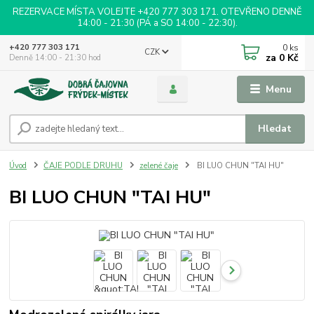
REZERVACE MÍSTA VOLEJTE +420 777 303 171. OTEVŘENO DENNĚ
14:00 - 21:30 (PÁ a SO 14:00 - 22:30).
0
ks
+420 777 303 171
CZK
za
0 Kč
Denně 14:00 - 21:30 hod
Menu
Hledat
Úvod
ČAJE PODLE DRUHU
zelené čaje
BI LUO CHUN "TAI HU"
BI LUO CHUN "TAI HU"