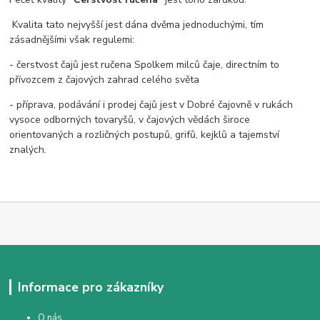
Kvalita tato nejvyšší jest dána dvěma jednoduchými, tím
zásadnějšími však regulemi:
- čerstvost čajů jest ručena Spolkem milců čaje, directním to
přívozcem z čajových zahrad celého světa
- příprava, podávání i prodej čajů jest v Dobré čajovně v rukách
vysoce odborných tovaryšů, v čajových vědách široce
orientovaných a rozličných postupů, grifů, kejklů a tajemství
znalých.
Informace pro zákazníky
O nás