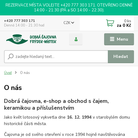
REZERVACE MÍSTA VOLEJTE +420 777 303 171. OTEVŘENO DENNĚ
14:00 - 21:30 (PÁ a SO 14:00 - 22:30).
0
ks
+420 777 303 171
CZK
za
0 Kč
Denně 14:00 - 21:30 hod
Menu
Hledat
Úvod
O nás
O nás
Dobrá čajovna, e-shop a obchod s čajem,
keramikou a příslušenstvím
Jako květ lotosový vykvetla dne
16. 12. 1994
v starobylém domu
historické části města.
Čajovna je od svého otevření v roce 1994 hojně navštěvována