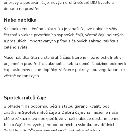
přípravy a podáváni čaje, nových druhů včetně BIO kvality a
dopadu na prostředí.
Naše nabídka
K uspokojení ctěného zákazníka je v naší čajové nabídce vždy
čerstvá kolekce prvotřídních sypaných čajů, včetně čajů balených
a proslulých, importovaných přímo z čajových zahrad, takřka z
celého světa.
Naše nabídka čítá na sto druhů čajů, které je možno ochutnáti v
příjemném prostředí či zakoupiti s sebou domů. Nabízíme pokrmy k
čaji, laskominy a jiné doplňky. Veškeré pokrmy jsou vegetariánské
včetně veganských.
Spolek milců čaje
S ohledem na odbornou péči a stálou garanci kvality pod
značkami
Spolek milců čaje a Dobrá čajovna,
můžeme naše
ctěné zákaznictvo ubezpečiti, že v naší nabídce dostane se mu
toliko čajů čerstvých, plnohodnotných a vskutku prvotřídních.
Pečeť kvality
"Čerstvost ručena"
jest toho zárukou.