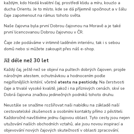
každým, kdo hledá kvalitní čaj, prostředí klidu a míru, kouzlo a
ducha Orientu. Je to místo, kde se dá příjemně spočinout a v šálu
čaje zapomenout na rámus tohoto světa.
Naše čajovna byla první Dobrou čajovnou na Moravě a je také
první licencovanou Dobrou čajovnou v ČR.
Čaje zde podáváme v intimně laděném interiéru, tak i s sebou
domů nebo si můžete zakoupit přes náš e-shop.
Již déle než 30 let
Každý čaj, ještě než se objeví na pultech dobrých čajoven, projde
náročným atestem, ochutnávkou a hodnocením podle
nejpřísnějších kritérií, včetně
atestu na pesticidy.
Na čerstvosti
čaje a trvalé vysoké kvalitě, jakož i na příznivých cenách, skví se
Dobrá čajovna značkou jedinečných podniků tohoto druhu.
Neustále se snažíme rozšířovat naši nabídku na základě naší
cestovatelské zkušenosti a osobními kontakty přímo z pěstiteli.
Každoročně navštívíme jednu čajovou oblast. Tyto cesty jsou nejen
utužování naších obchodních vztahů, ale jsou novou inspirací a
objevování nových čajových skutečností v oblasti zpracování,