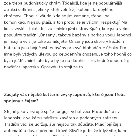
zde třeba buddhistický chrám Tódaidži, kde je nejpopulárnější
atrakcí setkání s jelínky, kteří volně žijí kolem starobylého
chrámoví. Chodí si všude, kde se jim zamane, třeba i na
komunikaci. Nejsou plaší, a to i proto, že je všichni respektují. Na
lidi si zvykli. Také stojí za zmínku jižní ostrov Kjušu, kde jsou velmi
populární tradiční „Onseny“, takové bazény s horkou vodu. Japonci
je milují a vy si je také zamilujete. Onseny jsou skoro v každém
hotelu a jsou hojně vyhledávány pro své blahodárné účinky. Pro
mne byly vždycky úlevou po celodenním chození. Je toho hodně co
bych ještě zmínil, ale bylo by to na dlouho, … rozhodně doporučuji
navštívit Japonsko. Opravdu to stojí za to.
Zaujaly vás nějaké kulturní zvyky Japonců, které jsou třeba
spojeny s čajem?
Stejně jako v Evropě spíše fungují rychlé věci. Proto došlo i v
Japonsku k velkému nárůstu kaváren a podobných zařízení.
Tradiční věci se udržují, ale nejsou tak důležité. Mladí pijí čaj z
automatů a dávají přednost kávě. Skvělé je to, že když víte, kam