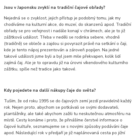
Jsou v Japonsku zvyklí na tradiční čajové obřady?
Nejedná se o zvyklost, jejich přístup je podobný tomu, jak my
chodíváme na kulturní akce, do muzeí, do skanzenů apod. Tradiční
obřady se pro veřejnost i nadále konají v chrámech, ale je to již
zážitková událost. Třeba v neděli se rodinka sebere, vhodně
(tradičně) se obleče a zajdou si povyrazit právě na setkání o čaji,
kde je tento nápoj prezentován a zároveň popíjen. Na jedné
takové události jsme byli a byl jsem mile překvapen, kolik lidí
zajímá čaj. Ale je to opravdu již na úrovni víkendového kulturního
zážitku, spíše než tradice jako takové.
Kdy pojedete na další nákupy čaje do světa?
Tuším, že od roku 1995 se do čajových zemí jezdí pravidelně každý
rok. Nejen proto, abychom se potkávali se svými dodavateli,
plantážníky, ale také abychom zažili tu neskutečnou atmosféru na
místě. Cesty konáme i proto, že přinášíme čerstvé informace o
čajové kultuře, seznamujeme se s novými způsoby podáváni čaje
apod. Následující rok v předjaří je již naplánovaná cesta po jižní