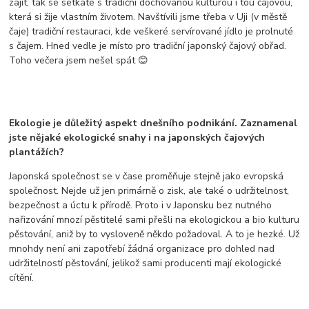
zajít, tak se setkáte s tradiční dochovanou kulturou i tou čajovou,
která si žije vlastním životem. Navštívili jsme třeba v Uji (v městě
čaje) tradiční restauraci, kde veškeré servírované jídlo je prolnuté
s čajem. Hned vedle je místo pro tradiční japonský čajový obřad.
Toho večera jsem nešel spát 😊
Ekologie je důležitý aspekt dnešního podnikání. Zaznamenal
jste nějaké ekologické snahy i na japonských čajových
plantážích?
Japonská společnost se v čase proměňuje stejně jako evropská
společnost. Nejde už jen primárně o zisk, ale také o udržitelnost,
bezpečnost a úctu k přírodě. Proto i v Japonsku bez nutného
nařizování mnozí pěstitelé sami přešli na ekologickou a bio kulturu
pěstování, aniž by to vysloveně někdo požadoval. A to je hezké. Už
mnohdy není ani zapotřebí žádná organizace pro dohled nad
udržitelností pěstování, jelikož sami producenti mají ekologické
cítění.