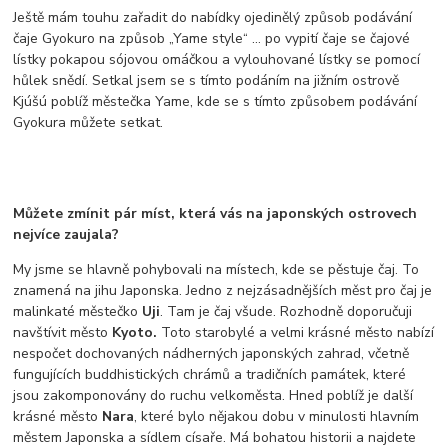
Ještě mám touhu zařadit do nabídky ojedinělý způsob podávání
čaje Gyokuro na způsob „Yame style“ … po vypití čaje se čajové
lístky pokapou sójovou omáčkou a vylouhované lístky se pomocí
hůlek snědí. Setkal jsem se s tímto podáním na jižním ostrově
Kjúšú poblíž městečka Yame, kde se s tímto způsobem podávání
Gyokura můžete setkat.
Můžete zmínit pár míst, která vás na japonských ostrovech
nejvíce zaujala?
My jsme se hlavně pohybovali na místech, kde se pěstuje čaj. To
znamená na jihu Japonska. Jedno z nejzásadnějších měst pro čaj je
malinkaté městečko
Uji
. Tam je čaj všude. Rozhodně doporučuji
navštívit město
Kyoto.
Toto starobylé a velmi krásné město nabízí
nespočet dochovaných nádherných japonských zahrad, včetně
fungujících buddhistických chrámů a tradičních památek, které
jsou zakomponovány do ruchu velkoměsta. Hned poblíž je další
krásné město
Nara
, které bylo nějakou dobu v minulosti hlavním
městem Japonska a sídlem císaře. Má bohatou historii a najdete