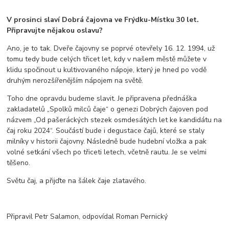
V prosinci slaví Dobrá čajovna ve Frýdku-Místku 30 let.
Připravujte nějakou oslavu?
Ano, je to tak. Dveře čajovny se poprvé otevřely 16. 12. 1994, už
tomu tedy bude celých třicet let, kdy v našem městě můžete v
klidu spočinout u kultivovaného nápoje, který je hned po vodě
druhým nerozšířenějším nápojem na světě.
Toho dne opravdu budeme slavit. Je připravena přednáška
zakladatelů „Spolků milců čaje“ o genezi Dobrých čajoven pod
názvem „Od pašeráckých stezek osmdesátých let ke kandidátu na
čaj roku 2024“. Součástí bude i degustace čajů, které se staly
milníky v historii čajovny. Následně bude hudební vložka a pak
volné setkání všech po třiceti letech, včetně rautu. Je se velmi
těšeno.
Světu čaj, a přijďte na šálek čaje zlatavého.
Připravil Petr Salamon, odpovídal Roman Pernický