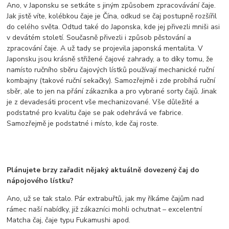
Ano, v Japonsku se setkáte s jiným způsobem zpracovávání čaje.
Jak jistě víte, kolébkou čaje je Čína, odkud se čaj postupně rozšířil
do celého světa. Odtud také do Japonska, kde jej přivezli mniši asi
v devátém století. Současně přivezli i způsob pěstování a
zpracování čaje. A už tady se projevila japonská mentalita. V
Japonsku jsou krásně střižené čajové zahrady, a to díky tomu, že
namísto ručního sběru čajových lístků používají mechanické ruční
kombajny (takové ruční sekačky). Samozřejmě i zde probíhá ruční
sběr, ale to jen na přání zákazníka a pro vybrané sorty čajů. Jinak
je z devadesáti procent vše mechanizované. Vše důležité a
podstatné pro kvalitu čaje se pak odehrává ve fabrice.
Samozřejmě je podstatné i místo, kde čaj roste.
Plánujete brzy zařadit nějaký aktuálně dovezený čaj do
nápojového lístku?
Ano, už se tak stalo. Pár extrabuřtů, jak my říkáme čajům nad
rámec naší nabídky, již zákazníci mohli ochutnat – excelentní
Matcha čaj, čaje typu Fukamushi apod.