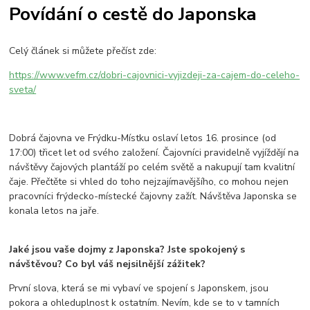
Povídání o cestě do Japonska
Celý článek si můžete přečíst zde:
https://www.vefm.cz/dobri-cajovnici-vyjizdeji-za-cajem-do-celeho-
sveta/
Dobrá čajovna ve Frýdku-Místku oslaví letos 16. prosince (od
17:00) třicet let od svého založení. Čajovníci pravidelně vyjíždějí na
návštěvy čajových plantáží po celém světě a nakupují tam kvalitní
čaje. Přečtěte si vhled do toho nejzajímavějšího, co mohou nejen
pracovníci frýdecko-místecké čajovny zažít. Návštěva Japonska se
konala letos na jaře.
Jaké jsou vaše dojmy z Japonska? Jste spokojený s
návštěvou? Co byl váš nejsilnější zážitek?
První slova, která se mi vybaví ve spojení s Japonskem, jsou
pokora a ohleduplnost k ostatním. Nevím, kde se to v tamních