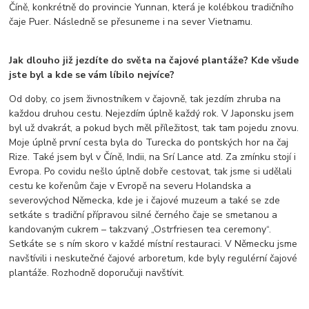
Číně, konkrétně do provincie Yunnan, která je kolébkou tradičního
čaje Puer. Následně se přesuneme i na sever Vietnamu.
Jak dlouho již jezdíte do světa na čajové plantáže? Kde všude
jste byl a kde se vám líbilo nejvíce?
Od doby, co jsem živnostníkem v čajovně, tak jezdím zhruba na
každou druhou cestu. Nejezdím úplně každý rok. V Japonsku jsem
byl už dvakrát, a pokud bych měl příležitost, tak tam pojedu znovu.
Moje úplně první cesta byla do Turecka do pontských hor na čaj
Rize. Také jsem byl v Číně, Indii, na Srí Lance atd. Za zmínku stojí i
Evropa. Po covidu nešlo úplně dobře cestovat, tak jsme si udělali
cestu ke kořenům čaje v Evropě na severu Holandska a
severovýchod Německa, kde je i čajové muzeum a také se zde
setkáte s tradiční přípravou silné černého čaje se smetanou a
kandovaným cukrem – takzvaný „Ostrfriesen tea ceremony“.
Setkáte se s ním skoro v každé místní restauraci. V Německu jsme
navštívili i neskutečné čajové arboretum, kde byly regulérní čajové
plantáže. Rozhodně doporučuji navštívit.