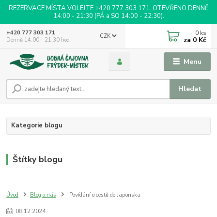
REZERVACE MÍSTA VOLEJTE +420 777 303 171. OTEVŘENO DENNĚ
14:00 - 21:30 (PÁ a SO 14:00 - 22:30).
0
ks
+420 777 303 171
CZK
za
0 Kč
Denně 14:00 - 21:30 hod
Menu
Hledat
Kategorie blogu
Štítky blogu
Úvod
Blog o nás
Povídání o cestě do Japonska
08
.
12
.
2024