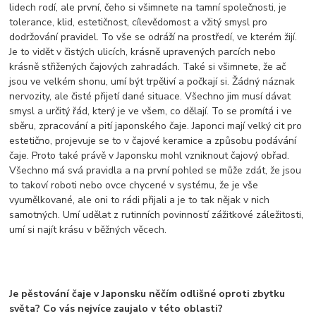
lidech rodí, ale první, čeho si všimnete na tamní společnosti, je
tolerance, klid, estetičnost, cílevědomost a vžitý smysl pro
dodržování pravidel. To vše se odráží na prostředí, ve kterém žijí.
Je to vidět v čistých ulicích, krásně upravených parcích nebo
krásně střižených čajových zahradách. Také si všimnete, že ač
jsou ve velkém shonu, umí být trpěliví a počkají si. Žádný náznak
nervozity, ale čisté přijetí dané situace. Všechno jim musí dávat
smysl a určitý řád, který je ve všem, co dělají. To se promítá i ve
sběru, zpracování a pití japonského čaje. Japonci mají velký cit pro
estetično, projevuje se to v čajové keramice a způsobu podávání
čaje. Proto také právě v Japonsku mohl vzniknout čajový obřad.
Všechno má svá pravidla a na první pohled se může zdát, že jsou
to takoví roboti nebo ovce chycené v systému, že je vše
vyumělkované, ale oni to rádi přijali a je to tak nějak v nich
samotných. Umí udělat z rutinních povinností zážitkové záležitosti,
umí si najít krásu v běžných věcech.
Je pěstování čaje v Japonsku něčím odlišné oproti zbytku
světa? Co vás nejvíce zaujalo v této oblasti?