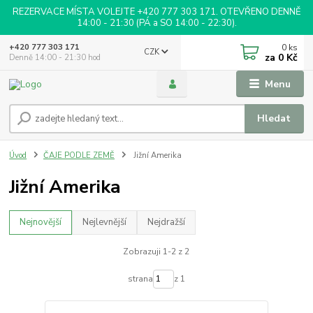
REZERVACE MÍSTA VOLEJTE +420 777 303 171. OTEVŘENO DENNĚ
14:00 - 21:30 (PÁ a SO 14:00 - 22:30).
0
ks
+420 777 303 171
CZK
za
0 Kč
Denně 14:00 - 21:30 hod
Menu
Hledat
Úvod
ČAJE PODLE ZEMĚ
Jižní Amerika
Jižní Amerika
Nejnovější
Nejlevnější
Nejdražší
Zobrazuji 1-2 z 2
strana
z 1