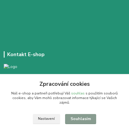
Kontakt E-shop
+420 777 303 171
Zpracování cookies
Denně 14:00 - 21:30 hod
Náš e-shop a partneři potřebují Váš
souhlas
s použitím souborů
dobracajovnafm@gmail.com
cookies, aby Vám mohli zobrazovat informace týkající se Vašich
zájmů.
Souhlasím
Nastavení