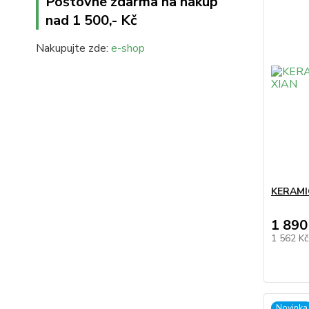
Poštovné zdarma na nákup
nad 1 500,- Kč
Nakupujte zde:
e-shop
KERAMI
1 890
1 562 K
Novinka