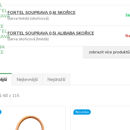
FORTEL SOUPRAVA 0,6l SKOŘICE
Sk
Barva hnědá (skořicová)
FORTEL SOUPRAVA 0,5l ALIBABA SKOŘICE
Ne
Barva skořicová (hnědá)
zobrazit více produktů
ější
Nejlevnější
Nejdražší
1-60 z 115
Novinka