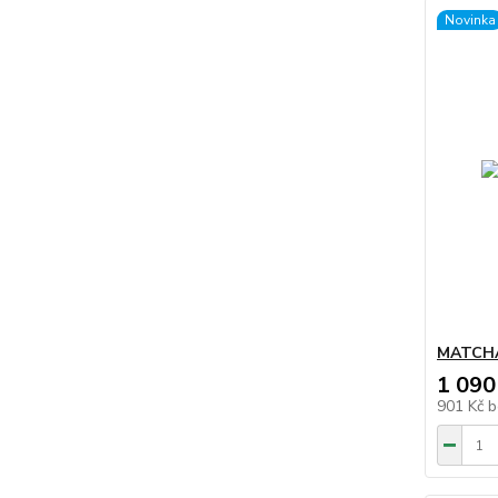
Novinka
MATCHA
1 090
901 Kč
b