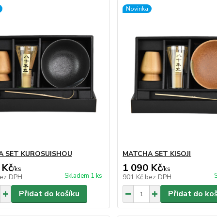
Novinka
A SET KUROSUISHOU
MATCHA SET KISOJI
 Kč
1 090 Kč
/
ks
/
ks
Skladem 1 ks
ez DPH
901 Kč
bez DPH
Přidat do košíku
Přidat do ko