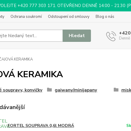
EJTE +420 777 303 171. OTEVŘENO DENNĚ 14:00 - 21:30 (PÁ 
kty
Ochrana soukromí
Odstoupení od smlouvy
Blog o nás
+420
Hledat
Denně 
ČAJOVÁ KERAMIKA
OVÁ KERAMIKA
é soupravy, konvičky
gaiwany/minijapany
mis
dávanější
FORTEL SOUPRAVA 0,6l MODRÁ
Sk