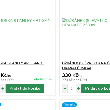
KA STANLEY ARTISAN 1l
DŽBÁNEK (SLÉVÁTKO) NA Č
HRANATÉ 250 ml
 Kč
330 Kč
/
ks
/
ks
Skladem 1 ks
č
bez DPH
273 Kč
bez DPH
Přidat do košíku
Přidat do ko
Novinka