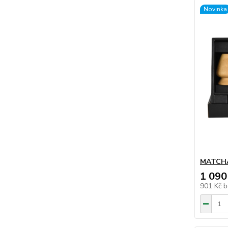
Novinka
MATCH
1 090
901 Kč
b