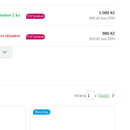
1 080 Kč
ladem 1 ks
TOP produkt
893 Kč bez DPH
980 Kč
ní skladem
TOP produkt
810 Kč bez DPH
strana
z 2
další
Novinka