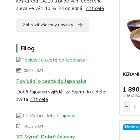
košíku kód CAJ10 a bude Vám odečtena
sleva ve výši 10 %. Při objedná...
číst celé
Zobrazit všechny novinky
Blog
08.12.2024
KERAMI
Povídání o cestě do Japonska
1 890
Dobří čajovnici vyjíždějí za čajem do celého
1 562 K
světa.
číst celé
08.12.2024
Novinka
30. Výročí Dobré čajovny