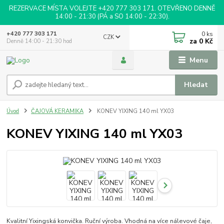
REZERVACE MÍSTA VOLEJTE +420 777 303 171. OTEVŘENO DENNĚ
14:00 - 21:30 (PÁ a SO 14:00 - 22:30).
0
ks
+420 777 303 171
CZK
za
0 Kč
Denně 14:00 - 21:30 hod
Menu
Hledat
Úvod
ČAJOVÁ KERAMIKA
KONEV YIXING 140 ml YX03
KONEV YIXING 140 ml YX03
Kvalitní Yixingská konvička. Ruční výroba. Vhodná na více nálevové čaje,