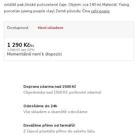
zvláště pak čínské polozelené čaje. Objem: cca 140 ml Materiál: Yixing
porcelán (yixing purple clay) Země původu: Čína
celý popis
Dostupnost
Není skladem
1 290 Kč
/
ks
1 066 Kč
bez DPH
Momentálně není k dispozici
Doprava zdarma nad 1500 Kč
Objednávka nad 1500 Kč, poštovné zdarma!
Odesíláme do 24h
Vše skladem a okamžitě odesíláme.
Dovážíme přímo od farmářů!
Z čajové plantáže přímo do vašeho šálu.