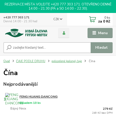
REZERVACE MÍSTA VOLEJTE +420 777 303 171. OTEVŘENO DENNĚ
14:00 - 21:30 (PÁ a SO 14:00 - 22:30).
0
ks
+420 777 303 171
CZK
za
0 Kč
Denně 14:00 - 21:30 hod
Menu
Hledat
Úvod
ČAJE PODLE DRUHU
polozelené (oolong) čaje
Čína
Čína
Nejprodávanější
FENG HUANG DANCONG
1.
Skladem 10 ks
Bájný Fénix
279 Kč
249 Kč bez DPH