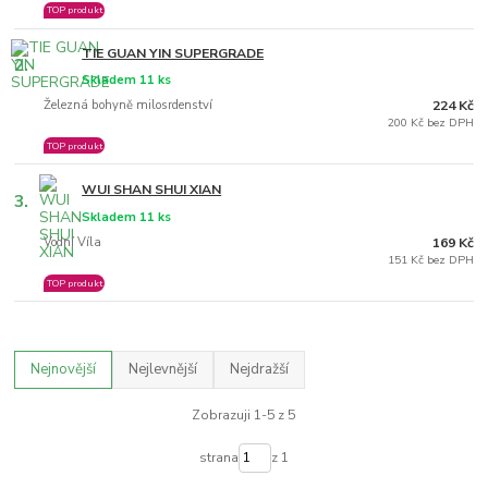
TOP produkt
TIE GUAN YIN SUPERGRADE
2.
Skladem 11 ks
Železná bohyně milosrdenství
224 Kč
200 Kč bez DPH
TOP produkt
WUI SHAN SHUI XIAN
3.
Skladem 11 ks
Vodní Víla
169 Kč
151 Kč bez DPH
TOP produkt
Nejnovější
Nejlevnější
Nejdražší
Zobrazuji 1-5 z 5
strana
z 1