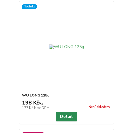
Novinka
WU LONG 125g
198 Kč
/
ks
Není skladem
177 Kč
bez DPH
Detail