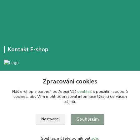
Kontakt E-shop
+420 777 303 171
Zpracování cookies
Denně 14:00 - 21:30 hod
Náš e-shop a partneři potřebují Váš
souhlas
s použitím souborů
dobracajovnafm@gmail.com
cookies, aby Vám mohli zobrazovat informace týkající se Vašich
zájmů.
Souhlasím
Nastavení
Pít dobrý čaj se vyplatí
Souhlas můžete odmítnout
zde
.