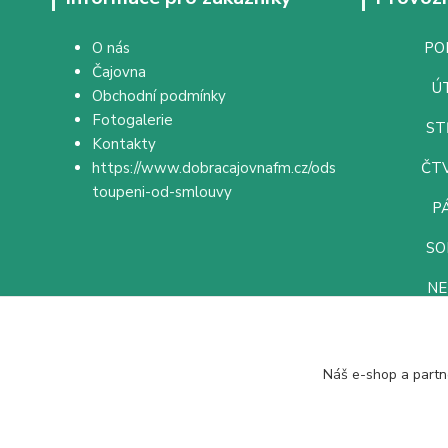
O nás
PON
Čajovna
ÚT
Obchodní podmínky
Fotogalerie
ST
Kontakty
https://www.dobracajovnafm.cz/ods
ČTV
toupeni-od-smlouvy
PÁ
SO
NE
Náš e-shop a partn