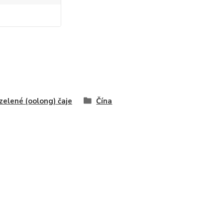
zelené (oolong) čaje
Čína