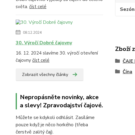
světa.
číst celé
Sezón
08.12.2024
30. Výročí Dobré čajovny
Zboží 
16. 12. 2024 slavíme 30. výročí otevření
čajovny
číst celé
ČAJE
Čína
Zobrazit všechny články
Nepropásněte novinky, akce
a slevy! Zpravodajství čajové.
Můžete se kdykoli odhlásit. Zasíláme
pouze když je něco horkého (třeba
čerstvě zalitý čaj).