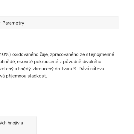
Parametry
o (40%) oxidovaného čaje, zpracovaného ze stejnojmenné
elenohnědé, esovitě pokroucené z původně divokého
 zelený a hnědý, zkroucený do tvaru S. Dává nálevu
vá příjemnou sladkost.
ých hnojiv a