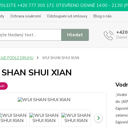
EJTE +420 777 303 171. OTEVŘENO DENNĚ 14:00 - 21:30 (PÁ 
kty
Ochrana soukromí
Odstoupení od smlouvy
Blog o nás
+420
Hledat
Denně 
ČAJE PODLE DRUHU
WUI SHAN SHUI XIAN
 SHAN SHUI XIAN
Vodn
ukt
„Vodní 
do (40
čajovní
zeleno
čajovn