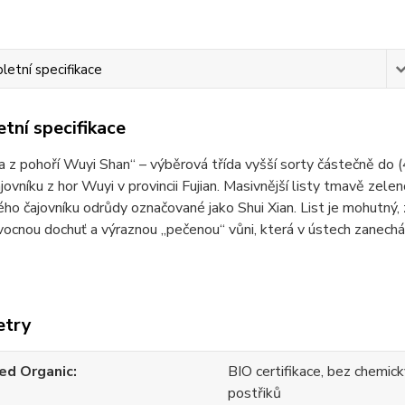
etní specifikace
tní specifikace
la z pohoří Wuyi Shan“ – výběrová třída vyšší sorty částečně d
ajovníku z hor Wuyi v provincii Fujian. Masivnější listy tmavě z
ého čajovníku odrůdy označované jako Shui Xian. List je mohutný,
ocnou dochuť a výraznou „pečenou“ vůni, která v ústech zanechá
etry
ied Organic
BIO certifikace, bez chemick
postřiků