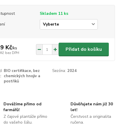
tupnost
Skladem 11 ks
ení
9 Kč
/
ks
Přidat do košíku
 Kč
bez DPH
ed
BIO certifikace, bez
Sezóna:
2024
:
chemických hnojiv a
postřiků
Dovážíme přímo od
Důvěřujete nám již 30
farmářů!
let!
Z čajové plantáže přímo
Čerstvost a originalita
do vašeho šálu.
ručena.