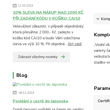
11.03.2023
10% SLEVA NA NÁKUP NAD 2000 KČ
PŘI ZADÁNÍ KÓDU V KOŠÍKU: CAJ10
Kompl
Velevážení zákazníci, v případě objednávky,
která přesáhne 2 000,- Kč, zadejte v
Komple
košíku kód CAJ10 a bude Vám odečtena
sleva ve výši 10 %. Při objedná...
číst celé
„Vodní ví
variety č
velkolist
Zobrazit všechny novinky
sladko-ov
Blog
Param
08.12.2024
Certif
Povídání o cestě do Japonska
Dobří čajovnici vyjíždějí za čajem do celého