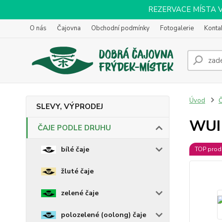
REZERVACE MÍSTA VOL
O nás
Čajovna
Obchodní podmínky
Fotogalerie
Konta
Úvod
SLEVY, VÝPRODEJ
WUI
ČAJE PODLE DRUHU
bílé čaje
TOP prod
žluté čaje
zelené čaje
polozelené (oolong) čaje