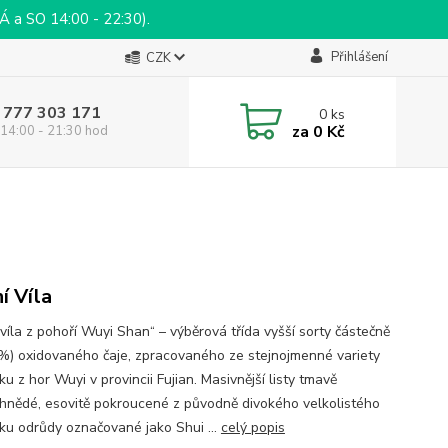
a SO 14:00 - 22:30).
Přihlášení
CZK
 777 303 171
0
ks
za
0 Kč
14:00 - 21:30 hod
í Víla
víla z pohoří Wuyi Shan“ – výběrová třída vyšší sorty částečně
%) oxidovaného čaje, zpracovaného ze stejnojmenné variety
ku z hor Wuyi v provincii Fujian. Masivnější listy tmavě
hnědé, esovitě pokroucené z původně divokého velkolistého
íku odrůdy označované jako Shui ...
celý popis