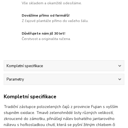
Vše skladem a okamžitě odesíláme.
Dovážíme přímo od farmářů!
Z čajové plantáže přímo do vašeho šálu.
Důvěřujete nám již 30 let!
Čerstvost a originalita ručena.
Kompletní specifikace
Parametry
Kompletní specifikace
Tradiční zástupce polozelených čajů z provincie Fujian s vyšším
stupněm oxidace. Tmavě zelenohnědé listy různých velikostí,
zkroucené do zámotku, přinášejí nálev bohatého jantarového
nálevu s hořkosladkou chutí, která se pyšní žitným chlebem či