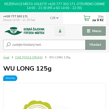
REZERVACE MÍSTA VOLEJTE +420 777 303 171. OTEVŘENO DENNĚ
14:00 - 21:30 (PÁ a SO 14:00 - 22:30).
0
ks
+420 777 303 171
CZK
za
0 Kč
Denně 14:00 - 21:30 hod
Menu
Hledat
Úvod
ČAJE PODLE DRUHU
WU LONG 125g
WU LONG 125g
Novinka