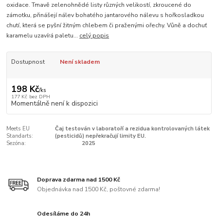
oxidace. Tmavě zelenohnědé listy různých velikostí, zkroucené do
zámotku, přinášejí nálev bohatého jantarového nálevu s hořkosladkou
chutí, která se pyšní žitným chlebem či praženými ořechy. Vůně a dochuť
karamelu uzavírá paletu...
celý popis
Dostupnost
Není skladem
198 Kč
/
ks
177 Kč
bez DPH
Momentálně není k dispozici
Meets EU
Čaj testován v laboratoří a rezidua kontrolovaných látek
Standarts:
(pesticidů) nepřekračují limity EU.
Sezóna:
2025
Doprava zdarma nad 1500 Kč
Objednávka nad 1500 Kč, poštovné zdarma!
Odesíláme do 24h