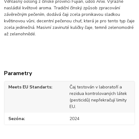
Věhlasný oolong z čínské provinci Fujian, údolí Anxi. Výrazné
nasládlé květové aroma. Tradiční čínský způsob zpracování
závěrečným pečením, dodává čaji zcela pronikavou sladkou
květinovou vůni, decentní pečenou chuť, která je pro tento typ čaje
zcela jedinečná. Masivní zavinuté kuličky čaje, temně zelenomodré
až zelenohnědé.
Parametry
Meets EU Standarts
Čaj testován v laboratoří a
rezidua kontrolovaných látek
(pesticidů) nepřekračují limity
EU.
Sezóna
2024