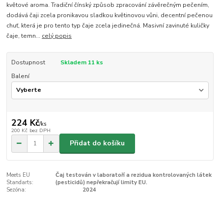
květové aroma. Tradiční čínský způsob zpracování závěrečným pečením,
dodává čaji zcela pronikavou sladkou květinovou vůni, decentní pečenou
chuť, která je pro tento typ čaje zcela jedinečná. Masivní zavinuté kuličky
čaje, temn...
celý popis
Dostupnost
Skladem 11 ks
Balení
224 Kč
/
ks
200 Kč
bez DPH
Přidat do košíku
Meets EU
Čaj testován v laboratoří a rezidua kontrolovaných látek
Standarts:
(pesticidů) nepřekračují limity EU.
Sezóna:
2024