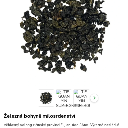
Železná bohyně milosrdenství
Věhlasný oolong z čínské provinci Fujian, údolí Anxi. Výrazné nasládlé