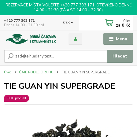
REZERVACE MÍSTA VOLEJTE +420 777 303 171. OTEVŘENO DENNĚ
14:00 - 21:30 (PÁ a SO 14:00 - 22:30).
0
ks
+420 777 303 171
CZK
za
0 Kč
Denně 14:00 - 21:30 hod
Menu
Hledat
Úvod
ČAJE PODLE DRUHU
TIE GUAN YIN SUPERGRADE
TIE GUAN YIN SUPERGRADE
TOP produkt