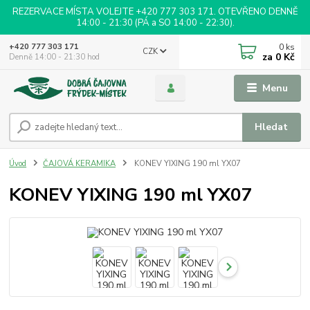
REZERVACE MÍSTA VOLEJTE +420 777 303 171. OTEVŘENO DENNĚ
14:00 - 21:30 (PÁ a SO 14:00 - 22:30).
0
ks
+420 777 303 171
CZK
za
0 Kč
Denně 14:00 - 21:30 hod
Menu
Hledat
Úvod
ČAJOVÁ KERAMIKA
KONEV YIXING 190 ml YX07
KONEV YIXING 190 ml YX07