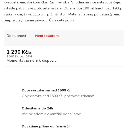
Kvalitní Yixingská konvička. Ruční výroba. Vhodná na více nálevové čaje,
zvláště pak čínské polozelené čaje. Objem: cca 190 ml hmotnost: 190g,
výška: 7 cm, šířka: 11,5 cm, průměr 8 cm Materiál: Yixing porcelán (yixing
purple clay) Země původu: Čína
celý popis
Dostupnost
Není skladem
1 290 Kč
/
ks
1 066 Kč
bez DPH
Momentálně není k dispozici
Doprava zdarma nad 1500 Kč
Objednávka nad 1500 Kč, poštovné zdarma!
Odesíláme do 24h
Vše skladem a okamžitě odesíláme.
Dovážíme přímo od farmářů!