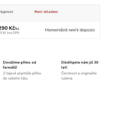
tupnost
Není skladem
290 Kč
/
ks
Momentálně není k dispozici
93 Kč
bez DPH
Dovážíme přímo od
Důvěřujete nám již 30
farmářů!
let!
Z čajové plantáže přímo
Čerstvost a originalita
do vašeho šálu.
ručena.