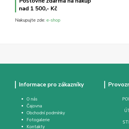
Poštovné zdarma na nákup
nad 1 500,- Kč
Nakupujte zde:
e-shop
Informace pro zákazníky
Provozn
O nás
PON
Čajovna
ÚT
Obchodní podmínky
Fotogalerie
ST
Kontakty