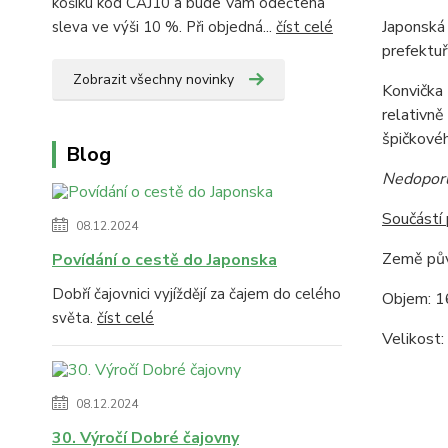
košíku kód CAJ10 a bude Vám odečtena
Japonská 
sleva ve výši 10 %. Při objedná...
číst celé
prefektuř
Zobrazit všechny novinky
Konvička 
relativně
špičkové
Blog
Nedoporu
Součástí
08.12.2024
Země pův
Povídání o cestě do Japonska
Dobří čajovnici vyjíždějí za čajem do celého
Objem: 1
světa.
číst celé
Velikost:
08.12.2024
30. Výročí Dobré čajovny