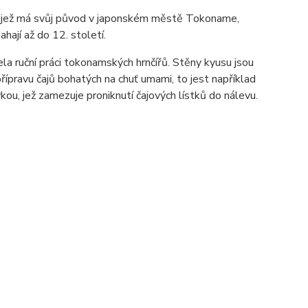
ky, jež má svůj původ v japonském městě Tokoname,
ahají až do 12. století.
ela ruční práci tokonamských hrnčířů. Stěny kyusu jsou
řípravu čajů bohatých na chuť umami, to jest například
ou, jež zamezuje proniknutí čajových lístků do nálevu.