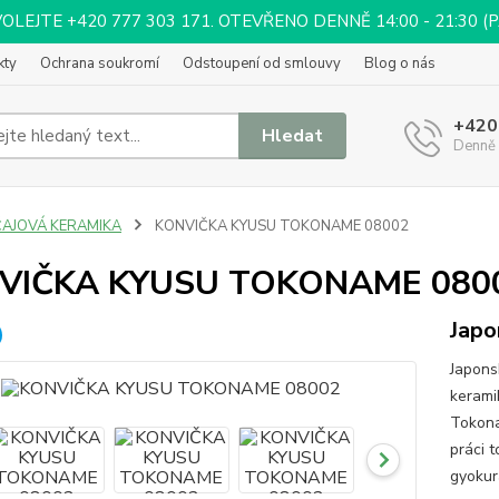
EJTE +420 777 303 171. OTEVŘENO DENNĚ 14:00 - 21:30 (PÁ 
kty
Ochrana soukromí
Odstoupení od smlouvy
Blog o nás
+420
Hledat
Denně 
ČAJOVÁ KERAMIKA
KONVIČKA KYUSU TOKONAME 08002
VIČKA KYUSU TOKONAME 080
Japo
Japons
kerami
Tokona
práci 
gyokur