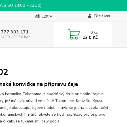
a SO 14:00 - 22:30).
Přihlášení
CZK
 777 303 171
0
ks
za
0 Kč
14:00 - 21:30 hod
02
nská konvička na přípravu čaje
ká keramika Tokoname je specifický druh originální čajové
ky, jež má svůj původ ve městě Tokoname. Konvička Kyusu
me je okouzlující čajové nádobí, navíc se jedná o zcela ruční
tokonamských hrnčířů. Skvěle se hodí například pro přípravu
a či kabuse fukamushi.
celý popis