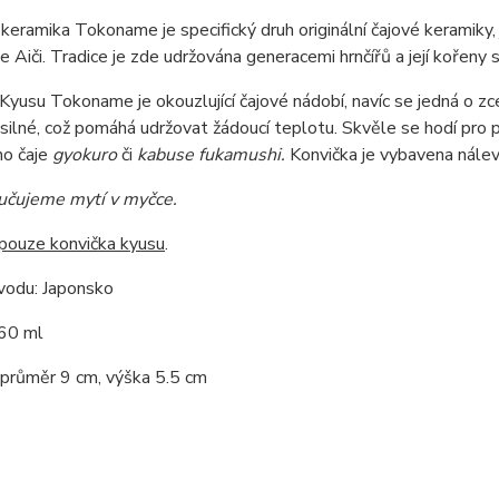
keramika Tokoname je specifický druh originální čajové kerami
e Aiči. Tradice je zde udržována generacemi hrnčířů a její kořeny s
Kyusu Tokoname je okouzlující čajové nádobí, navíc se jedná o zc
 silné, což pomáhá udržovat žádoucí teplotu. Skvěle se hodí pro p
ho čaje
gyokuro
či
kabuse fukamushi.
Konvička je vybavena nálevk
čujeme mytí v myčce.
 pouze konvička kyusu
.
odu: Japonsko
60 ml
 průměr 9 cm, výška 5.5 cm