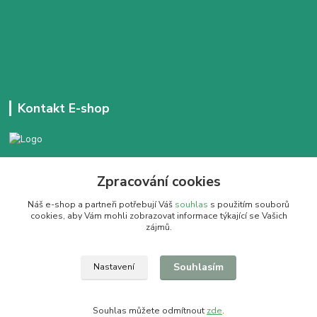
Kontakt E-shop
+420 777 303 171
Zpracování cookies
Denně 14:00 - 21:30 hod
Náš e-shop a partneři potřebují Váš
souhlas
s použitím souborů
dobracajovnafm@gmail.com
cookies, aby Vám mohli zobrazovat informace týkající se Vašich
zájmů.
Souhlasím
Nastavení
Pít dobrý čaj se vyplatí
Souhlas můžete odmítnout
zde
.