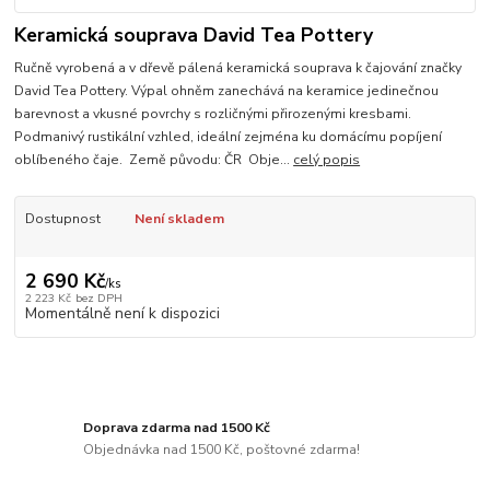
Keramická souprava David Tea Pottery
Ručně vyrobená a v dřevě pálená keramická souprava k čajování značky
David Tea Pottery. Výpal ohněm zanechává na keramice jedinečnou
barevnost a vkusné povrchy s rozličnými přirozenými kresbami.
Podmanivý rustikální vzhled, ideální zejména ku domácímu popíjení
oblíbeného čaje. Země původu: ČR Obje...
celý popis
Dostupnost
Není skladem
2 690 Kč
/
ks
2 223 Kč
bez DPH
Momentálně není k dispozici
Doprava zdarma nad 1500 Kč
Objednávka nad 1500 Kč, poštovné zdarma!