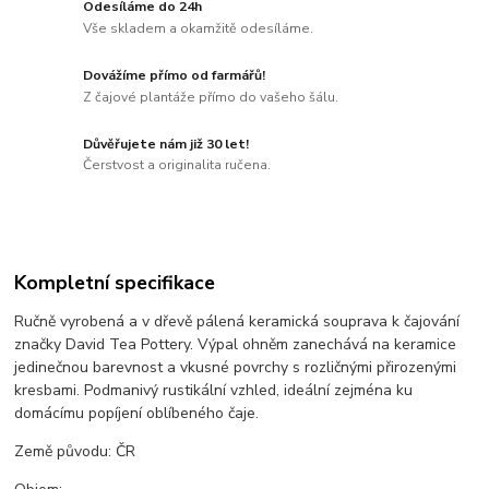
Odesíláme do 24h
Vše skladem a okamžitě odesíláme.
Dovážíme přímo od farmářů!
Z čajové plantáže přímo do vašeho šálu.
Důvěřujete nám již 30 let!
Čerstvost a originalita ručena.
Kompletní specifikace
Ručně vyrobená a v dřevě pálená keramická souprava k čajování
značky David Tea Pottery. Výpal ohněm zanechává na keramice
jedinečnou barevnost a vkusné povrchy s rozličnými přirozenými
kresbami. Podmanivý rustikální vzhled, ideální zejména ku
domácímu popíjení oblíbeného čaje.
Země původu: ČR