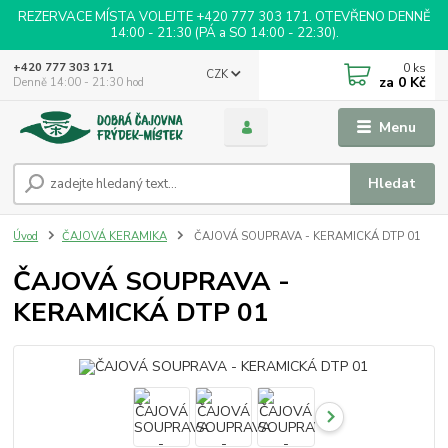
REZERVACE MÍSTA VOLEJTE +420 777 303 171. OTEVŘENO DENNĚ
14:00 - 21:30 (PÁ a SO 14:00 - 22:30).
0
ks
+420 777 303 171
CZK
za
0 Kč
Denně 14:00 - 21:30 hod
Menu
Hledat
Úvod
ČAJOVÁ KERAMIKA
ČAJOVÁ SOUPRAVA - KERAMICKÁ DTP 01
ČAJOVÁ SOUPRAVA -
KERAMICKÁ DTP 01