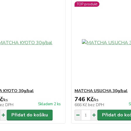
TOP produkt
 KYOTO 30g/bal
MATCHA USUCHA 30g/bal
č
746 Kč
/
ks
/
ks
Skladem 2 ks
S
ez DPH
666 Kč
bez DPH
Přidat do košíku
Přidat do ko