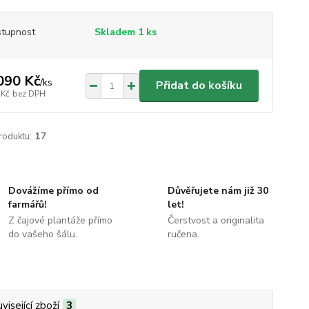
tupnost
Skladem 1 ks
090 Kč
/
ks
Přidat do košíku
 Kč
bez DPH
roduktu:
17
Dovážíme přímo od
Důvěřujete nám již 30
farmářů!
let!
Z čajové plantáže přímo
Čerstvost a originalita
do vašeho šálu.
ručena.
visející zboží
3