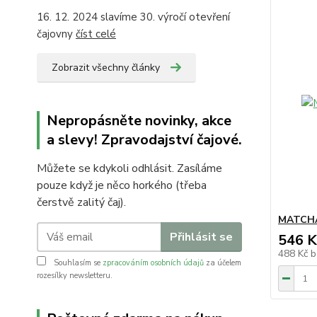
16. 12. 2024 slavíme 30. výročí otevření
čajovny
číst celé
Zobrazit všechny články
Nepropásněte novinky, akce
a slevy! Zpravodajství čajové.
Můžete se kdykoli odhlásit. Zasíláme
pouze když je něco horkého (třeba
čerstvě zalitý čaj).
MATCHA
Přihlásit se
546 K
488 Kč
b
Souhlasím se
zpracováním osobních údajů
za účelem
rozesílky newsletteru.