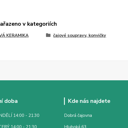
zařazeno v kategoriích
VÁ KERAMIKA
čajové soupravy, konvičky
í doba
Kde nás najdete
DĚLÍ 14:00 - 21:30
Dobrá čajovna
ERÝ 14:00 - 21:30
Hluboká 63