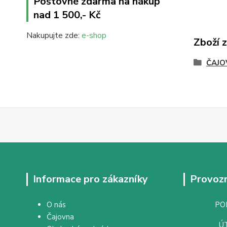
Poštovné zdarma na nákup
nad 1 500,- Kč
Nakupujte zde:
e-shop
Zboží 
ČAJO
Informace pro zákazníky
Provozn
O nás
PON
Čajovna
ÚT