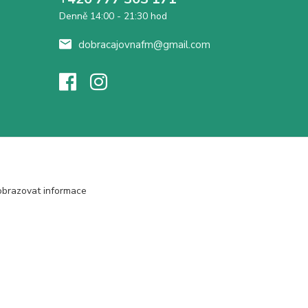
Denně 14:00 - 21:30 hod
dobracajovnafm@gmail.com
obrazovat informace
Vytvořeno na
Eshop-rychle.cz