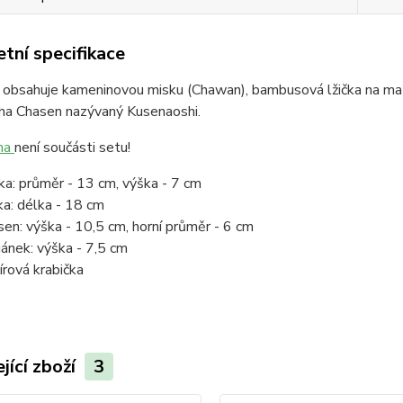
tní specifikace
 obsahuje kameninovou misku (Chawan), bambusová lžička na ma
 na Chasen nazývaný Kusenaoshi.
ha
není součásti setu!
ka: průměr - 13 cm, výška - 7 cm
čka: délka - 18 cm
sen: výška - 10,5 cm, horní průměr - 6 cm
jánek: výška - 7,5 cm
írová krabička
jící zboží
3