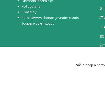
Obchodní podmínky
Fotogalerie
ST
Kontakty
https://www.dobracajovnafm.cz/ods
ČTV
toupeni-od-smlouvy
PÁ
SO
NE
Náš e-shop a partn
Pít dobrý čaj se vyplatí