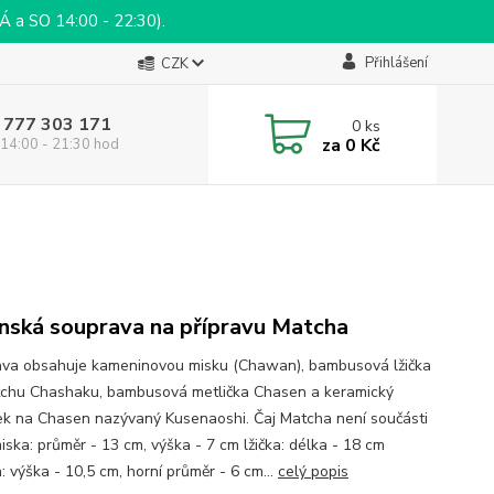
a SO 14:00 - 22:30).
Přihlášení
CZK
 777 303 171
0
ks
za
0 Kč
14:00 - 21:30 hod
nská souprava na přípravu Matcha
va obsahuje kameninovou misku (Chawan), bambusová lžička
chu Chashaku, bambusová metlička Chasen a keramický
ek na Chasen nazývaný Kusenaoshi. Čaj Matcha není součásti
iska: průměr - 13 cm, výška - 7 cm lžička: délka - 18 cm
: výška - 10,5 cm, horní průměr - 6 cm...
celý popis