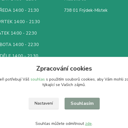
ŘEDA 14:00 - 21:30
738 01 Frýdek-Místek
RTEK 14:00 - 21:30
TEK 14:00 - 22:30
BOTA 14:00 - 22:30
DĚLE 14:00 - 21:30
Zpracování cookies
eři potřebují Váš
souhlas
s použitím souborů cookies, aby Vám mohli z
týkající se Vašich zájmů.
Souhlasím
Nastavení
Souhlas můžete odmítnout
zde
.