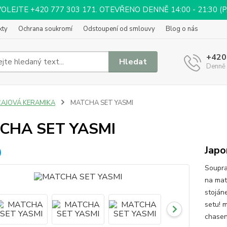
EJTE +420 777 303 171. OTEVŘENO DENNĚ 14:00 - 21:30 (PÁ 
kty
Ochrana soukromí
Odstoupení od smlouvy
Blog o nás
+420
Hledat
Denně 
ČAJOVÁ KERAMIKA
MATCHA SET YASMI
CHA SET YASMI
Japo
Soupra
na mat
stoján
setu! m
chasen