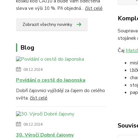
košíku kód CAJ10 a bude Vám odečtena
sleva ve výši 10 %. Při objedná...
číst celé
Komple
Zobrazit všechny novinky
Souprava
stojánek
Blog
Čaj
Matc
mis
lži
08.12.2024
cha
Povídání o cestě do Japonska
sto
Dobří čajovnici vyjíždějí za čajem do celého
pap
světa.
číst celé
Souvise
08.12.2024
30. Výročí Dobré čajovny