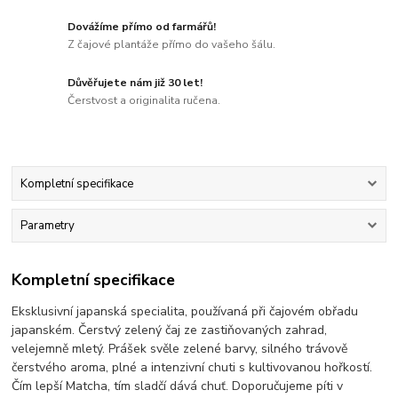
Dovážíme přímo od farmářů!
Z čajové plantáže přímo do vašeho šálu.
Důvěřujete nám již 30 let!
Čerstvost a originalita ručena.
Kompletní specifikace
Parametry
Kompletní specifikace
Eksklusivní japanská specialita, používaná při čajovém obřadu
japanském. Čerstvý zelený čaj ze zastiňovaných zahrad,
velejemně mletý. Prášek svěle zelené barvy, silného trávově
čerstvého aroma, plné a intenzivní chuti s kultivovanou hořkostí.
Čím lepší Matcha, tím sladčí dává chuť. Doporučujeme píti v