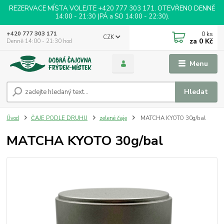
REZERVACE MÍSTA VOLEJTE +420 777 303 171. OTEVŘENO DENNĚ
14:00 - 21:30 (PÁ a SO 14:00 - 22:30).
0
ks
+420 777 303 171
CZK
za
0 Kč
Denně 14:00 - 21:30 hod
Menu
Hledat
Úvod
ČAJE PODLE DRUHU
zelené čaje
MATCHA KYOTO 30g/bal
MATCHA KYOTO 30g/bal