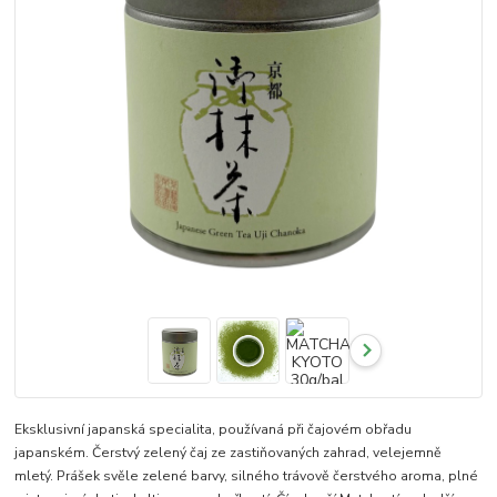
Eksklusivní japanská specialita, používaná při čajovém obřadu
japanském. Čerstvý zelený čaj ze zastiňovaných zahrad, velejemně
mletý. Prášek svěle zelené barvy, silného trávově čerstvého aroma, plné