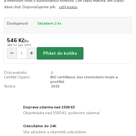
a intenzivní chuti s kultivovanou hořkostí. Čím lepší Matcha, tím sladčí
dává chuť. Doporučujeme píti...
celý popis
Dostupnost
Skladem 2 ks
546 Kč
/
ks
488 Kč
bez DPH
Přidat do košíku
Číslo produktu:
1
Certified Organic:
BIO certifikace, bez chemických hnojiv a
postřiků
Sezóna:
2025
Doprava zdarma nad 1500 Kč
Objednávka nad 1500 Kč, poštovné zdarma!
Odesíláme do 24h
Vše skladem a okamžitě odesíláme.