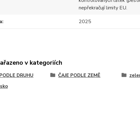
kontrolovaných látek (pesti
nepřekračují limity EU.
a
2025
zařazeno v kategoriích
 PODLE DRUHU
ČAJE PODLE ZEMĚ
zele
nsko