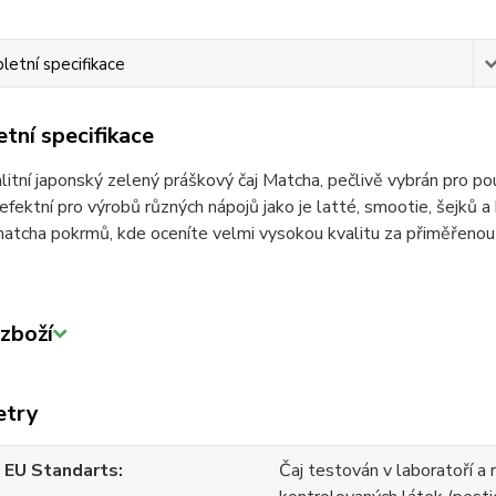
etní specifikace
tní specifikace
litní japonský zelený práškový čaj Matcha, pečlivě vybrán pro pou
Pefektní pro výrobů různých nápojů jako je latté, smootie, šejků a 
atcha pokrmů, kde oceníte velmi vysokou kvalitu za přiměřenou
zboží
etry
 EU Standarts
Čaj testován v laboratoří a 