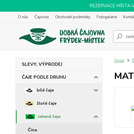
REZERVACE MÍSTA VOL
O nás
Čajovna
Obchodní podmínky
Fotogalerie
Konta
Úvod
SLEVY, VÝPRODEJ
MAT
ČAJE PODLE DRUHU
bílé čaje
žluté čaje
zelené čaje
Čína