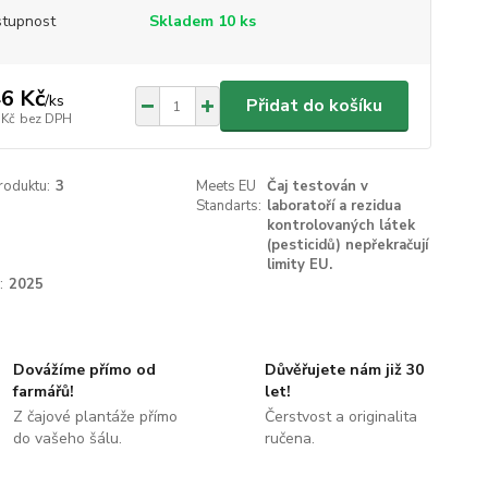
tupnost
Skladem 10 ks
6 Kč
/
ks
Přidat do košíku
 Kč
bez DPH
roduktu:
3
Meets EU
Čaj testován v
Standarts:
laboratoří a rezidua
kontrolovaných látek
(pesticidů) nepřekračují
limity EU.
:
2025
Dovážíme přímo od
Důvěřujete nám již 30
farmářů!
let!
Z čajové plantáže přímo
Čerstvost a originalita
do vašeho šálu.
ručena.