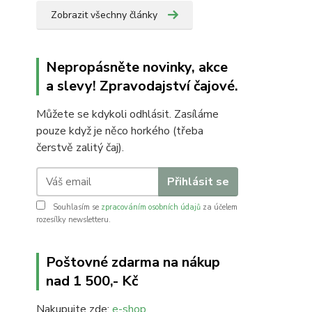
Zobrazit všechny články
Nepropásněte novinky, akce
a slevy! Zpravodajství čajové.
Můžete se kdykoli odhlásit. Zasíláme
pouze když je něco horkého (třeba
čerstvě zalitý čaj).
Přihlásit se
Souhlasím se
zpracováním osobních údajů
za účelem
rozesílky newsletteru.
Poštovné zdarma na nákup
nad 1 500,- Kč
Nakupujte zde:
e-shop