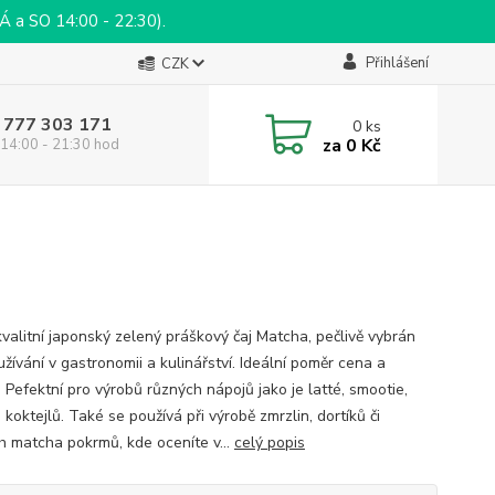
a SO 14:00 - 22:30).
Přihlášení
CZK
 777 303 171
0
ks
za
0 Kč
14:00 - 21:30 hod
kvalitní japonský zelený práškový čaj Matcha, pečlivě vybrán
žívání v gastronomii a kulinářství. Ideální poměr cena a
. Pefektní pro výrobů různých nápojů jako je latté, smootie,
 koktejlů. Také se používá při výrobě zmrzlin, dortíků či
h matcha pokrmů, kde oceníte v...
celý popis