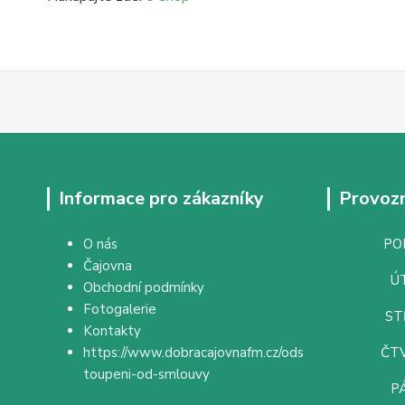
Informace pro zákazníky
Provozn
O nás
PON
Čajovna
ÚT
Obchodní podmínky
Fotogalerie
ST
Kontakty
https://www.dobracajovnafm.cz/ods
ČTV
toupeni-od-smlouvy
PÁ