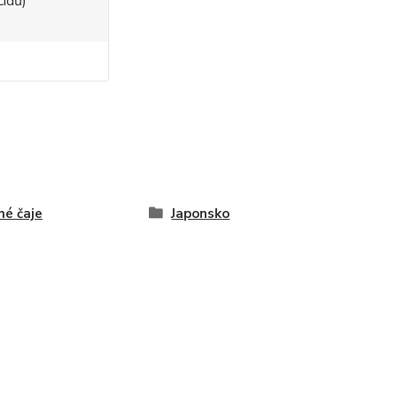
cidů)
né čaje
Japonsko