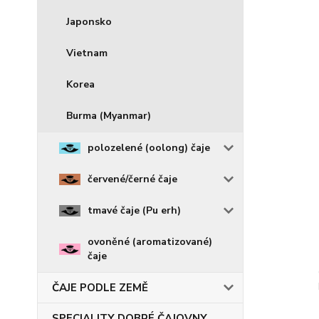
Japonsko
Vietnam
Korea
Burma (Myanmar)
polozelené (oolong) čaje
červené/černé čaje
tmavé čaje (Pu erh)
ovoněné (aromatizované)
čaje
ČAJE PODLE ZEMĚ
SPECIALITY DOBRÉ ČAJOVNY