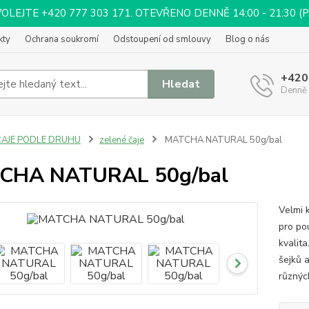
EJTE +420 777 303 171. OTEVŘENO DENNĚ 14:00 - 21:30 (PÁ 
kty
Ochrana soukromí
Odstoupení od smlouvy
Blog o nás
+420
Hledat
Denně 
ČAJE PODLE DRUHU
zelené čaje
MATCHA NATURAL 50g/bal
CHA NATURAL 50g/bal
Velmi 
pro pou
kvalita
šejků a
různýc