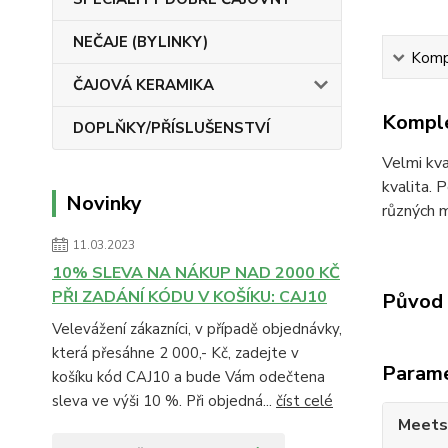
NEČAJE (BYLINKY)
Kompl
ČAJOVÁ KERAMIKA
Komple
DOPLŇKY/PŘÍSLUŠENSTVÍ
Velmi kva
kvalita. 
Novinky
různých m
11.03.2023
10% SLEVA NA NÁKUP NAD 2000 KČ
PŘI ZADÁNÍ KÓDU V KOŠÍKU: CAJ10
Původ 
Velevážení zákazníci, v případě objednávky,
která přesáhne 2 000,- Kč, zadejte v
Param
košíku kód CAJ10 a bude Vám odečtena
sleva ve výši 10 %. Při objedná...
číst celé
Meets