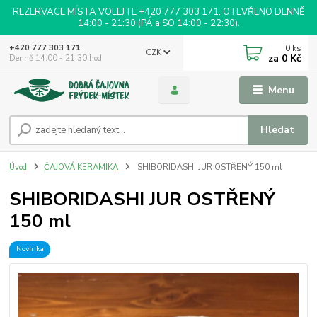
REZERVACE MÍSTA VOLEJTE +420 777 303 171. OTEVŘENO DENNĚ
14:00 - 21:30 (PÁ a SO 14:00 - 22:30).
0
ks
+420 777 303 171
CZK
za
0 Kč
Denně 14:00 - 21:30 hod
Menu
Hledat
Úvod
ČAJOVÁ KERAMIKA
SHIBORIDASHI JUR OSTŘENÝ 150 ml
SHIBORIDASHI JUR OSTŘENÝ
150 ml
Novinka