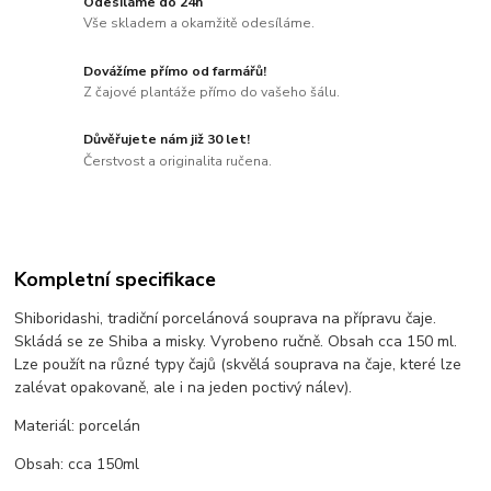
Odesíláme do 24h
Vše skladem a okamžitě odesíláme.
Dovážíme přímo od farmářů!
Z čajové plantáže přímo do vašeho šálu.
Důvěřujete nám již 30 let!
Čerstvost a originalita ručena.
Kompletní specifikace
Shiboridashi, tradiční porcelánová souprava na přípravu čaje.
Skládá se ze Shiba a misky. Vyrobeno ručně. Obsah cca 150 ml.
Lze použít na různé typy čajů (skvělá souprava na čaje, které lze
zalévat opakovaně, ale i na jeden poctivý nálev).
Materiál: porcelán
Obsah: cca 150ml