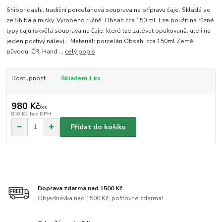
Shiboridashi, tradiční porcelánová souprava na přípravu čaje. Skládá se
ze Shiba a misky. Vyrobeno ručně. Obsah cca 150 ml. Lze použít na různé
typy čajů (skvělá souprava na čaje, které lze zalévat opakovaně, ale i na
jeden poctivý nálev). Materiál: porcelán Obsah: cca 150ml Země
původu: ČR Hand ...
celý popis
Dostupnost
Skladem 1 ks
980 Kč
/
ks
810 Kč
bez DPH
Přidat do košíku
Doprava zdarma nad 1500 Kč
Objednávka nad 1500 Kč, poštovné zdarma!