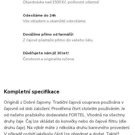
Objednávka nad 1500 Kč, poštovné zdarma!
Odesíláme do 24h
Vše skladem a okamžitě odesíláme.
Dovážíme přímo od farmářů!
Z čajové plantáže přímo do vašeho šálu.
Důvěřujete nám již 30 let!
Čerstvost a originalita ručena.
Kompletní specifikace
Originál z Dobré čajovny. Tradiční čajová souprava používána v
čajovně od dob založení. Prověřena čtvrt stoletím používáním. Je
od našeho pražského dodavatele FORTEL. Vhodná na všechny
druhy čaje. Čaj lze vkládat do konvičky nebo do čajové filtru (dle
druhu čaje). Na výběr máte z několika druhu barevného provedení.
V případě rozbití jakékoliv části lze objednat a dodat. Taktéž