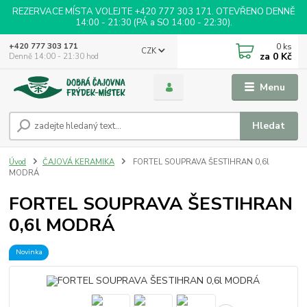
REZERVACE MÍSTA VOLEJTE +420 777 303 171. OTEVŘENO DENNĚ
14:00 - 21:30 (PÁ a SO 14:00 - 22:30).
0
ks
+420 777 303 171
CZK
za
0 Kč
Denně 14:00 - 21:30 hod
Menu
Hledat
Úvod
ČAJOVÁ KERAMIKA
FORTEL SOUPRAVA ŠESTIHRAN 0,6l
MODRÁ
FORTEL SOUPRAVA ŠESTIHRAN
0,6l MODRÁ
Novinka