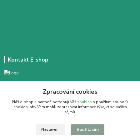
Kontakt E-shop
+420 777 303 171
Zpracování cookies
Denně 14:00 - 21:30 hod
Náš e-shop a partneři potřebují Váš
souhlas
s použitím souborů
dobracajovnafm@gmail.com
cookies, aby Vám mohli zobrazovat informace týkající se Vašich
zájmů.
Souhlasím
Nastavení