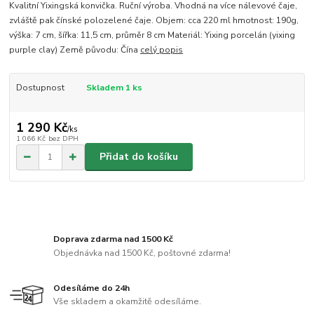
Kvalitní Yixingská konvička. Ruční výroba. Vhodná na více nálevové čaje,
zvláště pak čínské polozelené čaje. Objem: cca 220 ml hmotnost: 190g,
výška: 7 cm, šířka: 11,5 cm, průměr 8 cm Materiál: Yixing porcelán (yixing
purple clay) Země původu: Čína
celý popis
Dostupnost
Skladem 1 ks
1 290 Kč
/
ks
1 066 Kč
bez DPH
Přidat do košíku
Doprava zdarma nad 1500 Kč
Objednávka nad 1500 Kč, poštovné zdarma!
Odesíláme do 24h
Vše skladem a okamžitě odesíláme.