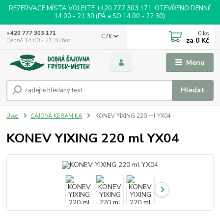
REZERVACE MÍSTA VOLEJTE +420 777 303 171. OTEVŘENO DENNĚ
14:00 - 21:30 (PÁ a SO 14:00 - 22:30).
0
ks
+420 777 303 171
CZK
za
0 Kč
Denně 14:00 - 21:30 hod
Menu
Hledat
Úvod
ČAJOVÁ KERAMIKA
KONEV YIXING 220 ml YX04
KONEV YIXING 220 ml YX04