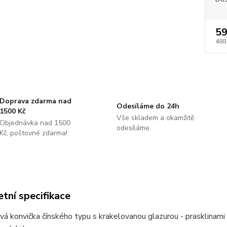
59
488
Doprava zdarma nad
Odesíláme do 24h
1500 Kč
Vše skladem a okamžitě
Objednávka nad 1500
odesíláme.
Kč, poštovné zdarma!
tní specifikace
á konvička čínského typu s krakelovanou glazurou - prasklinami