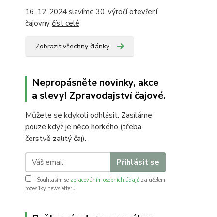
16. 12. 2024 slavíme 30. výročí otevření
čajovny
číst celé
Zobrazit všechny články
Nepropásněte novinky, akce
a slevy! Zpravodajství čajové.
Můžete se kdykoli odhlásit. Zasíláme
pouze když je něco horkého (třeba
čerstvě zalitý čaj).
Přihlásit se
Souhlasím se
zpracováním osobních údajů
za účelem
rozesílky newsletteru.