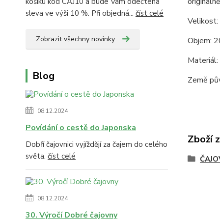
origináln
košíku kód CAJ10 a bude Vám odečtena
sleva ve výši 10 %. Při objedná...
číst celé
Velikost:
Zobrazit všechny novinky
Objem: 2
Materiál:
Blog
Země pův
08.12.2024
Povídání o cestě do Japonska
Zboží 
Dobří čajovnici vyjíždějí za čajem do celého
světa.
číst celé
ČAJO
08.12.2024
30. Výročí Dobré čajovny