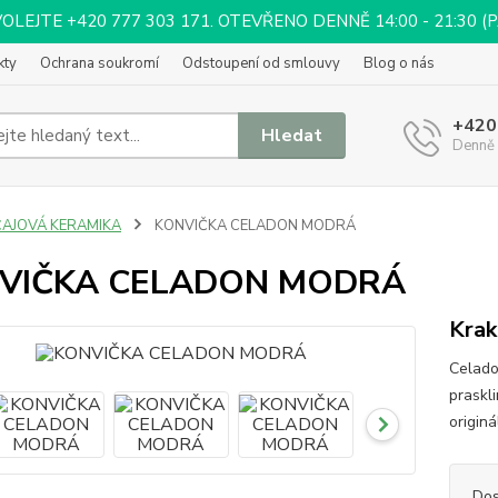
EJTE +420 777 303 171. OTEVŘENO DENNĚ 14:00 - 21:30 (PÁ 
kty
Ochrana soukromí
Odstoupení od smlouvy
Blog o nás
+420
Hledat
Denně 
ČAJOVÁ KERAMIKA
KONVIČKA CELADON MODRÁ
VIČKA CELADON MODRÁ
Krak
Celado
praskl
originá
Dos