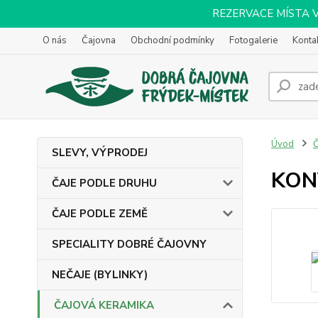
REZERVACE MÍSTA VOL
O nás
Čajovna
Obchodní podmínky
Fotogalerie
Konta
Úvod
SLEVY, VÝPRODEJ
KON
ČAJE PODLE DRUHU
ČAJE PODLE ZEMĚ
SPECIALITY DOBRÉ ČAJOVNY
NEČAJE (BYLINKY)
ČAJOVÁ KERAMIKA