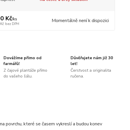
0 Kč
/
ks
Momentálně není k dispozici
 Kč
bez DPH
Dovážíme přímo od
Důvěřujete nám již 30
farmářů!
let!
Z čajové plantáže přímo
Čerstvost a originalita
do vašeho šálu.
ručena.
 na povrchu, které se časem vykreslí a budou konev