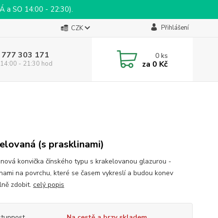
a SO 14:00 - 22:30).
Přihlášení
CZK
 777 303 171
0
ks
za
0 Kč
14:00 - 21:30 hod
elovaná (s prasklinami)
nová konvička čínského typu s krakelovanou glazurou -
inami na povrchu, které se časem vykreslí a budou konev
lně zdobit.
celý popis
tupnost
Na cestě a brzy skladem