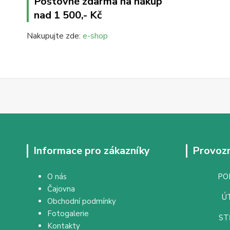
Poštovné zdarma na nákup
nad 1 500,- Kč
Nakupujte zde:
e-shop
Informace pro zákazníky
Provozn
O nás
PON
Čajovna
ÚT
Obchodní podmínky
Fotogalerie
ST
Kontakty