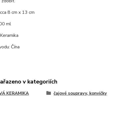
ě zdobit.
 cca 8 cm x 13 cm
00 ml
 Keramika
odu: Čína
zařazeno v kategoriích
VÁ KERAMIKA
čajové soupravy, konvičky