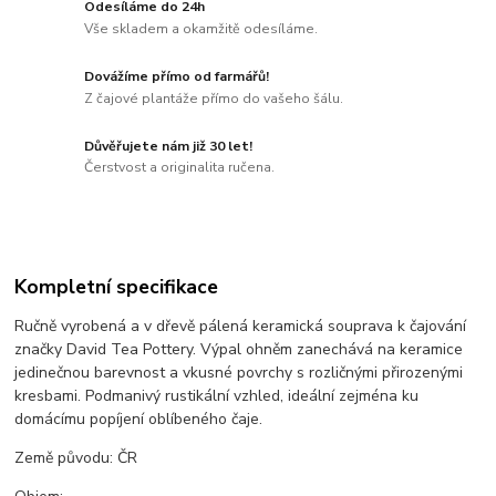
Odesíláme do 24h
Vše skladem a okamžitě odesíláme.
Dovážíme přímo od farmářů!
Z čajové plantáže přímo do vašeho šálu.
Důvěřujete nám již 30 let!
Čerstvost a originalita ručena.
Kompletní specifikace
Ručně vyrobená a v dřevě pálená keramická souprava k čajování
značky David Tea Pottery. Výpal ohněm zanechává na keramice
jedinečnou barevnost a vkusné povrchy s rozličnými přirozenými
kresbami. Podmanivý rustikální vzhled, ideální zejména ku
domácímu popíjení oblíbeného čaje.
Země původu: ČR