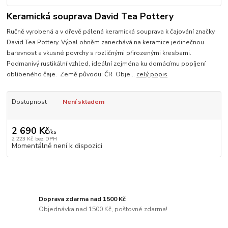
Keramická souprava David Tea Pottery
Ručně vyrobená a v dřevě pálená keramická souprava k čajování značky
David Tea Pottery. Výpal ohněm zanechává na keramice jedinečnou
barevnost a vkusné povrchy s rozličnými přirozenými kresbami.
Podmanivý rustikální vzhled, ideální zejména ku domácímu popíjení
oblíbeného čaje. Země původu: ČR Obje...
celý popis
Dostupnost
Není skladem
2 690 Kč
/
ks
2 223 Kč
bez DPH
Momentálně není k dispozici
Doprava zdarma nad 1500 Kč
Objednávka nad 1500 Kč, poštovné zdarma!