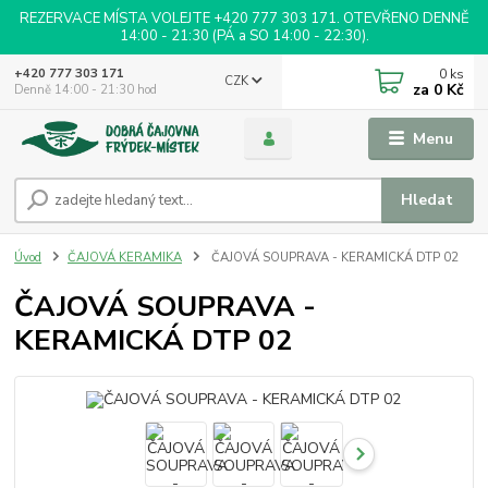
REZERVACE MÍSTA VOLEJTE +420 777 303 171. OTEVŘENO DENNĚ
14:00 - 21:30 (PÁ a SO 14:00 - 22:30).
0
ks
+420 777 303 171
CZK
za
0 Kč
Denně 14:00 - 21:30 hod
Menu
Hledat
Úvod
ČAJOVÁ KERAMIKA
ČAJOVÁ SOUPRAVA - KERAMICKÁ DTP 02
ČAJOVÁ SOUPRAVA -
KERAMICKÁ DTP 02