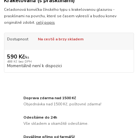
Krakelovaná (s prasklinami)
Celadonová konvička čínského typu s krakelovanou glazurou -
prasklinami na povrchu, které se časem vykreslí a budou konev
originálně zdobit.
celý popis
Dostupnost
Na cestě a brzy skladem
590 Kč
/
ks
488 Kč
bez DPH
Momentálně není k dispozici
Doprava zdarma nad 1500 Kč
Objednávka nad 1500 Kč, poštovné zdarma!
Odesíláme do 24h
Vše skladem a okamžitě odesíláme.
Dovážíme přímo od farmářů!