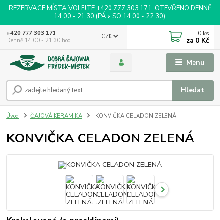
REZERVACE MÍSTA VOLEJTE +420 777 303 171. OTEVŘENO DENNĚ
14:00 - 21:30 (PÁ a SO 14:00 - 22:30).
0
ks
+420 777 303 171
CZK
za
0 Kč
Denně 14:00 - 21:30 hod
Menu
Hledat
Úvod
ČAJOVÁ KERAMIKA
KONVIČKA CELADON ZELENÁ
KONVIČKA CELADON ZELENÁ