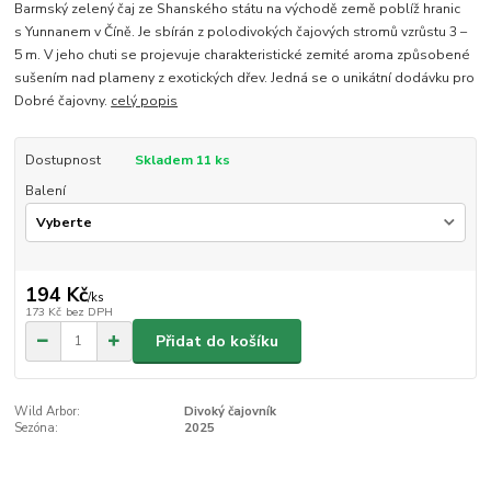
Barmský zelený čaj ze Shanského státu na východě země poblíž hranic
s Yunnanem v Číně. Je sbírán z polodivokých čajových stromů vzrůstu 3 –
5 m. V jeho chuti se projevuje charakteristické zemité aroma způsobené
sušením nad plameny z exotických dřev. Jedná se o unikátní dodávku pro
Dobré čajovny.
celý popis
Dostupnost
Skladem 11 ks
Balení
194 Kč
/
ks
173 Kč
bez DPH
Přidat do košíku
Wild Arbor:
Divoký čajovník
Sezóna:
2025