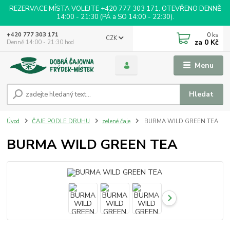
REZERVACE MÍSTA VOLEJTE +420 777 303 171. OTEVŘENO DENNĚ
14:00 - 21:30 (PÁ a SO 14:00 - 22:30).
0
ks
+420 777 303 171
CZK
za
0 Kč
Denně 14:00 - 21:30 hod
Menu
Hledat
Úvod
ČAJE PODLE DRUHU
zelené čaje
BURMA WILD GREEN TEA
BURMA WILD GREEN TEA