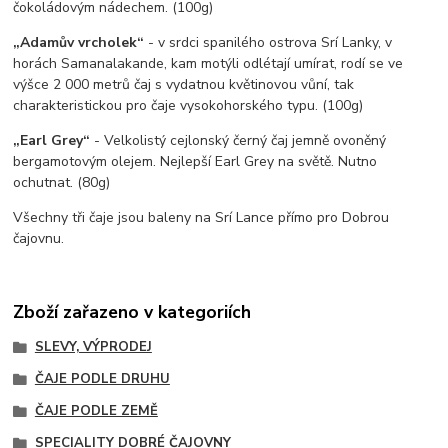
čokoládovým nádechem. (100g)
„Adamův vrcholek“
- v srdci spanilého ostrova Srí Lanky, v
horách Samanalakande, kam motýli odlétají umírat, rodí se ve
výšce 2 000 metrů čaj s vydatnou květinovou vůní, tak
charakteristickou pro čaje vysokohorského typu. (100g)
„Earl Grey“
- Velkolistý cejlonský černý čaj jemně ovoněný
bergamotovým olejem. Nejlepší Earl Grey na světě. Nutno
ochutnat. (80g)
Všechny tři čaje jsou baleny na Srí Lance přímo pro Dobrou
čajovnu.
Zboží zařazeno v kategoriích
SLEVY, VÝPRODEJ
ČAJE PODLE DRUHU
ČAJE PODLE ZEMĚ
SPECIALITY DOBRÉ ČAJOVNY