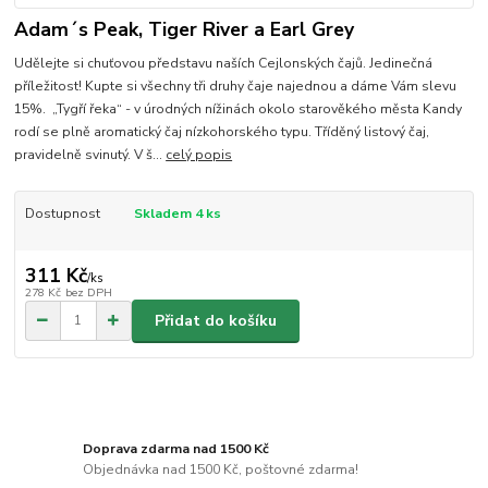
Adam´s Peak, Tiger River a Earl Grey
Udělejte si chuťovou představu naších Cejlonských čajů. Jedinečná
příležitost! Kupte si všechny tři druhy čaje najednou a dáme Vám slevu
15%. „Tygří řeka“ - v úrodných nížinách okolo starověkého města Kandy
rodí se plně aromatický čaj nízkohorského typu. Tříděný listový čaj,
pravidelně svinutý. V š...
celý popis
Dostupnost
Skladem 4 ks
311 Kč
/
ks
278 Kč
bez DPH
Přidat do košíku
Doprava zdarma nad 1500 Kč
Objednávka nad 1500 Kč, poštovné zdarma!