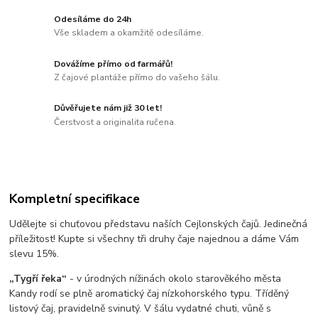
Odesíláme do 24h
Vše skladem a okamžitě odesíláme.
Dovážíme přímo od farmářů!
Z čajové plantáže přímo do vašeho šálu.
Důvěřujete nám již 30 let!
Čerstvost a originalita ručena.
Kompletní specifikace
Udělejte si chuťovou představu naších Cejlonských čajů. Jedinečná
příležitost! Kupte si všechny tři druhy čaje najednou a dáme Vám
slevu 15%.
„Tygří řeka“
- v úrodných nížinách okolo starověkého města
Kandy rodí se plně aromatický čaj nízkohorského typu. Tříděný
listový čaj, pravidelně svinutý. V šálu vydatné chuti, vůně s