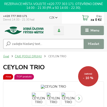
REZERVACE MÍSTA VOLEJTE +420 777 303 171. OTEVŘENO DENNĚ
14:00 - 21:30 (PÁ a SO 14:00 - 22:30).
0
ks
+420 777 303 171
CZK
za
0 Kč
Denně 14:00 - 21:30 hod
Menu
Hledat
Úvod
ČAJE PODLE DRUHU
CEYLON TRIO
CEYLON TRIO
345 Kč
Akce
TOP produkt
- 10 %