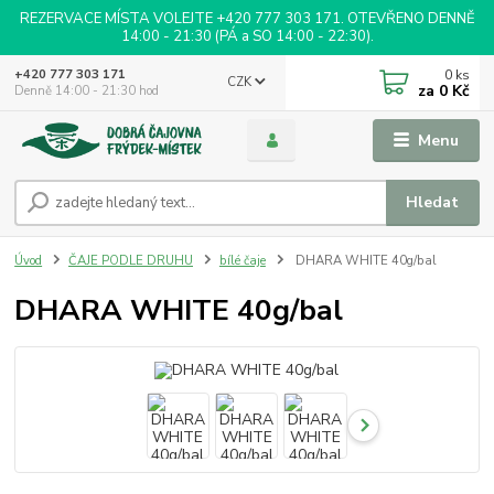
REZERVACE MÍSTA VOLEJTE +420 777 303 171. OTEVŘENO DENNĚ
14:00 - 21:30 (PÁ a SO 14:00 - 22:30).
0
ks
+420 777 303 171
CZK
za
0 Kč
Denně 14:00 - 21:30 hod
Menu
Hledat
Úvod
ČAJE PODLE DRUHU
bílé čaje
DHARA WHITE 40g/bal
DHARA WHITE 40g/bal