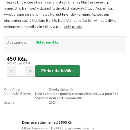
Thajský bílý ručně sbíraný čaj s oblastí Chamg Mai (na seceru, při
hranicích s Barmou) v džungli z divokých čajovníků typu Assamica.
Výrobci čaje se řídí principy Forest Friendly Farming. Vzhledem
připomíná suchý list čaje Bai Mu Dan. V chuti je čaj lehký, nasládlý s
bylinnými a mandlovými tóny a po...
celý popis
Dostupnost
Skladem 4 ks
450 Kč
/
ks
402 Kč
bez DPH
Přidat do košíku
Wild Arbor:
Divoký čajovník
Naturally Grown:
Pěstováno bez použití chemických hnojiv a postřiků.
Výrobce není certifikován BIO
Sezóna:
2024
Doprava zdarma nad 1500 Kč
Objednávka nad 1500 Kč, poštovné zdarma!