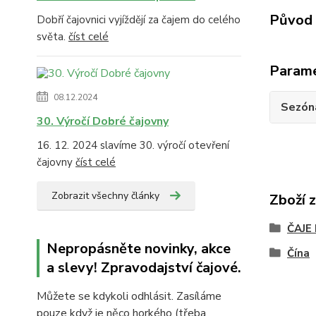
Původ 
Dobří čajovnici vyjíždějí za čajem do celého
světa.
číst celé
Param
08.12.2024
Sezón
30. Výročí Dobré čajovny
16. 12. 2024 slavíme 30. výročí otevření
čajovny
číst celé
Zobrazit všechny články
Zboží 
ČAJE
Nepropásněte novinky, akce
Čína
a slevy! Zpravodajství čajové.
Můžete se kdykoli odhlásit. Zasíláme
pouze když je něco horkého (třeba