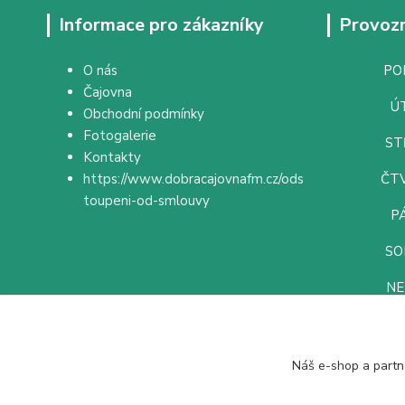
Informace pro zákazníky
Provozn
O nás
PON
Čajovna
ÚT
Obchodní podmínky
Fotogalerie
ST
Kontakty
https://www.dobracajovnafm.cz/ods
ČTV
toupeni-od-smlouvy
PÁ
SO
NE
Náš e-shop a partn