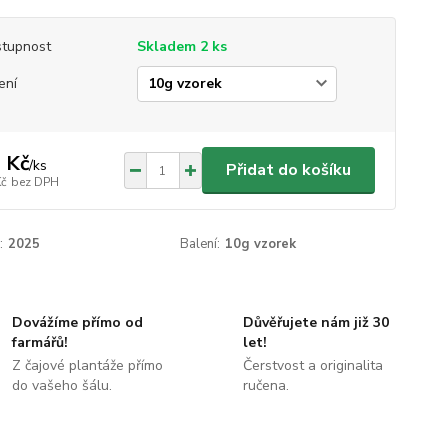
tupnost
Skladem 2 ks
ení
 Kč
/
ks
Přidat do košíku
Kč
bez DPH
:
2025
Balení:
10g vzorek
Dovážíme přímo od
Důvěřujete nám již 30
farmářů!
let!
Z čajové plantáže přímo
Čerstvost a originalita
do vašeho šálu.
ručena.