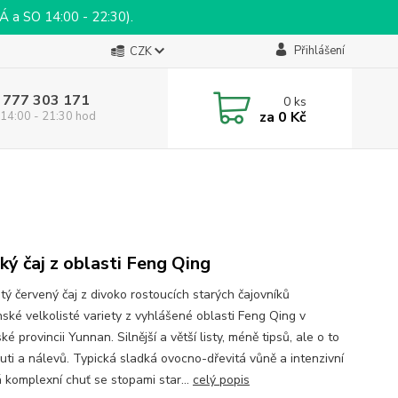
a SO 14:00 - 22:30).
Přihlášení
CZK
 777 303 171
0
ks
za
0 Kč
14:00 - 21:30 hod
ký čaj z oblasti Feng Qing
tý červený čaj z divoko rostoucích starých čajovníků
ské velkolisté variety z vyhlášené oblasti Feng Qing v
ské provincii Yunnan. Silnější a větší listy, méně tipsů, ale o to
huti a nálevů. Typická sladká ovocno-dřevitá vůně a intenzivní
 komplexní chuť se stopami star...
celý popis