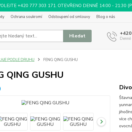
EJTE +420 777 303 171. OTEVŘENO DENNĚ 14:00 - 21:30 (PÁ 
kty
Ochrana soukromí
Odstoupení od smlouvy
Blog o nás
+420
Hledat
Denně 
ČAJE PODLE DRUHU
FENG QING GUSHU
G QING GUSHU
Divo
Šťavna
yunnan
jihočín
více c
ovocná