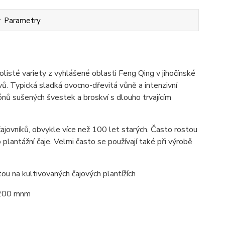
Parametry
listé variety z vyhlášené oblasti Feng Qing v jihočínské
álevů. Typická sladká ovocno-dřevitá vůně a intenzivní
nů sušených švestek a broskví s dlouho trvajícím
ajovníků, obvykle více než 100 let starých. Často rostou
plantážní čaje. Velmi často se používají také při výrobě
ou na kultivovaných čajových plantížích
 2200 mnm