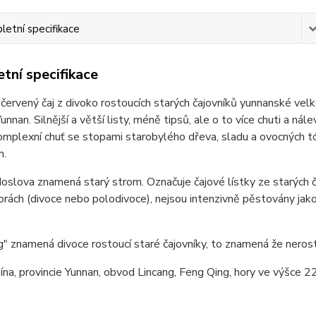
etní specifikace
tní specifikace
červený čaj z divoko rostoucích starých čajovníků yunnanské velko
 Yunnan. Silnější a větší listy, méně tipsů, ale o to více chuti a n
mplexní chuť se stopami starobylého dřeva, sladu a ovocných tó
m.
oslova znamená starý strom. Označuje čajové lístky ze starých č
orách (divoce nebo polodivoce), nejsou intenzivně pěstovány jako 
" znamená divoce rostoucí staré čajovníky, to znamená že nerost
ína, provincie Yunnan, obvod Lincang, Feng Qing, hory ve výšce