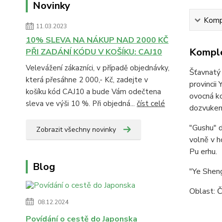
Novinky
Kompl
11.03.2023
10% SLEVA NA NÁKUP NAD 2000 KČ
Komple
PŘI ZADÁNÍ KÓDU V KOŠÍKU: CAJ10
Velevážení zákazníci, v případě objednávky,
Šťavnatý 
která přesáhne 2 000,- Kč, zadejte v
provincii
košíku kód CAJ10 a bude Vám odečtena
ovocná ko
sleva ve výši 10 %. Při objedná...
číst celé
dozvuke
"Gushu" d
Zobrazit všechny novinky
volně v h
Pu erhu.
Blog
"Ye Sheng
Oblast: Č
08.12.2024
Povídání o cestě do Japonska