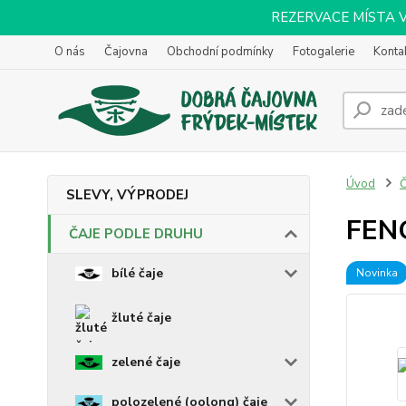
REZERVACE MÍSTA VOL
O nás
Čajovna
Obchodní podmínky
Fotogalerie
Konta
Úvod
SLEVY, VÝPRODEJ
FEN
ČAJE PODLE DRUHU
bílé čaje
Novinka
žluté čaje
zelené čaje
polozelené (oolong) čaje