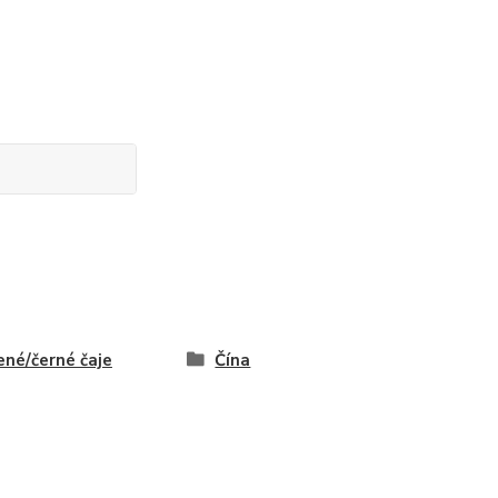
ené/černé čaje
Čína