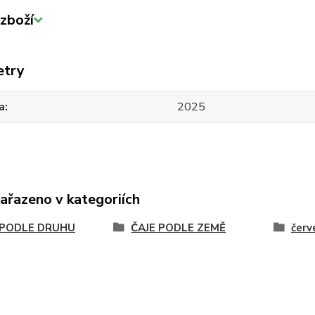
zboží
etry
a
2025
zařazeno v kategoriích
 PODLE DRUHU
ČAJE PODLE ZEMĚ
červ