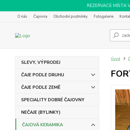
REZERVACE MÍSTA VOL
O nás
Čajovna
Obchodní podmínky
Fotogalerie
Konta
Úvod
SLEVY, VÝPRODEJ
FOR
ČAJE PODLE DRUHU
ČAJE PODLE ZEMĚ
SPECIALITY DOBRÉ ČAJOVNY
NEČAJE (BYLINKY)
ČAJOVÁ KERAMIKA