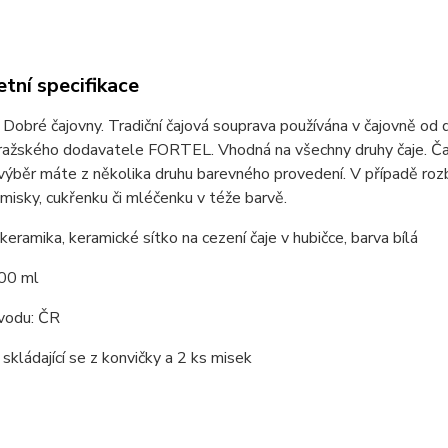
tní specifikace
z Dobré čajovny. Tradiční čajová souprava používána v čajovně od 
ažského dodavatele FORTEL. Vhodná na všechny druhy čaje. Čaj l
 výběr máte z několika druhu barevného provedení. V případě rozb
misky, cukřenku či mléčenku v téže barvě.
 keramika, keramické sítko na cezení čaje v hubičce, barva bílá
00 ml
vodu: ČR
skládající se z konvičky a 2 ks misek