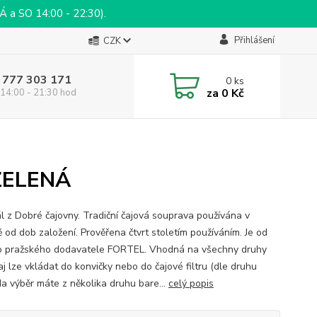
a SO 14:00 - 22:30).
Přihlášení
CZK
 777 303 171
0
ks
za
0 Kč
14:00 - 21:30 hod
ZELENÁ
ál z Dobré čajovny. Tradiční čajová souprava používána v
ě od dob založení. Prověřena čtvrt stoletím používáním. Je od
 pražského dodavatele FORTEL. Vhodná na všechny druhy
aj lze vkládat do konvičky nebo do čajové filtru (dle druhu
Na výběr máte z několika druhu bare...
celý popis