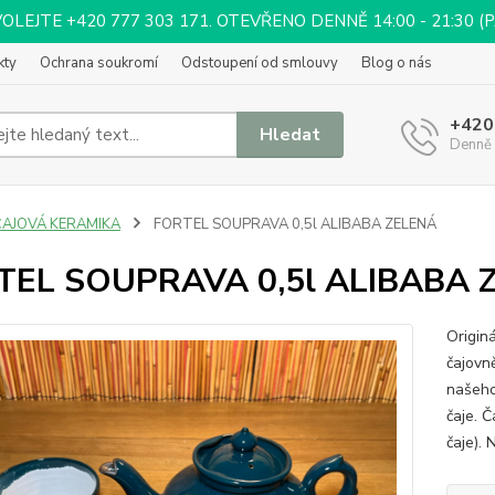
EJTE +420 777 303 171. OTEVŘENO DENNĚ 14:00 - 21:30 (PÁ 
kty
Ochrana soukromí
Odstoupení od smlouvy
Blog o nás
+420
Hledat
Denně 
ČAJOVÁ KERAMIKA
FORTEL SOUPRAVA 0,5l ALIBABA ZELENÁ
TEL SOUPRAVA 0,5l ALIBABA 
Origin
čajovn
našeho
čaje. Č
čaje). 