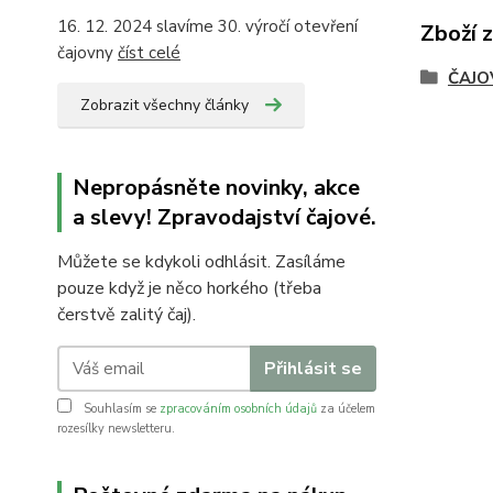
16. 12. 2024 slavíme 30. výročí otevření
Zboží 
čajovny
číst celé
ČAJO
Zobrazit všechny články
Nepropásněte novinky, akce
a slevy! Zpravodajství čajové.
Můžete se kdykoli odhlásit. Zasíláme
pouze když je něco horkého (třeba
čerstvě zalitý čaj).
Přihlásit se
Souhlasím se
zpracováním osobních údajů
za účelem
rozesílky newsletteru.