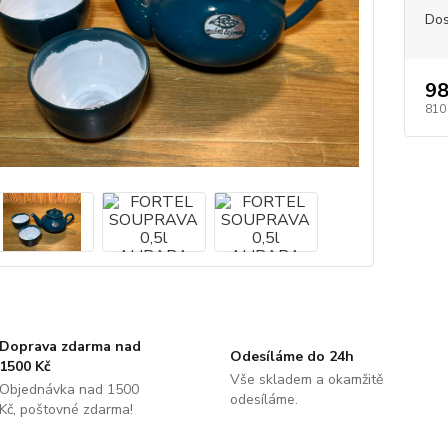
Dos
98
810
Doprava zdarma nad
Odesíláme do 24h
1500 Kč
Vše skladem a okamžitě
Objednávka nad 1500
odesíláme.
Kč, poštovné zdarma!