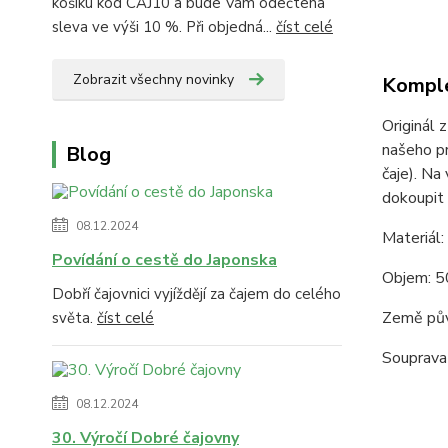
košíku kód CAJ10 a bude Vám odečtena
sleva ve výši 10 %. Při objedná...
číst celé
Zobrazit všechny novinky
Komple
Originál 
našeho pr
Blog
čaje). Na
dokoupit 
08.12.2024
Materiál:
Povídání o cestě do Japonska
Objem: 5
Dobří čajovnici vyjíždějí za čajem do celého
Země pů
světa.
číst celé
Souprava 
08.12.2024
30. Výročí Dobré čajovny