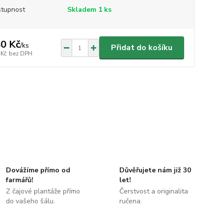
tupnost
Skladem 1 ks
0 Kč
/
ks
Přidat do košíku
 Kč
bez DPH
Dovážíme přímo od
Důvěřujete nám již 30
farmářů!
let!
Z čajové plantáže přímo
Čerstvost a originalita
do vašeho šálu.
ručena.