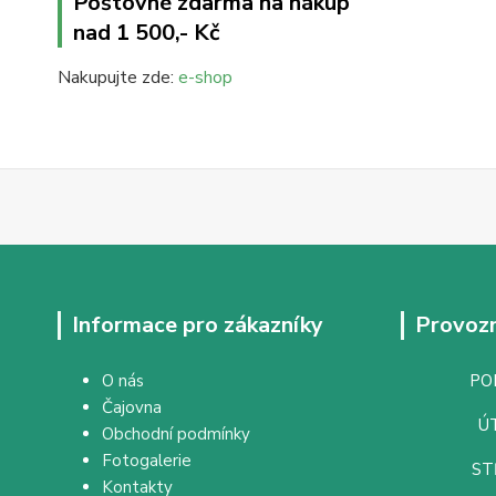
Poštovné zdarma na nákup
nad 1 500,- Kč
Nakupujte zde:
e-shop
Informace pro zákazníky
Provozn
O nás
PON
Čajovna
ÚT
Obchodní podmínky
Fotogalerie
ST
Kontakty