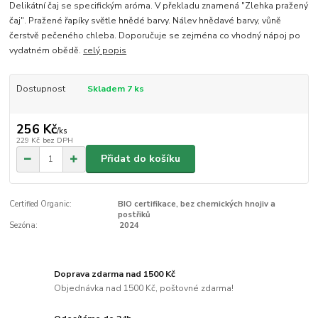
Delikátní čaj se specifickým aróma. V překladu znamená "Zlehka pražený
čaj". Pražené řapíky světle hnědé barvy. Nálev hnědavé barvy, vůně
čerstvě pečeného chleba. Doporučuje se zejména co vhodný nápoj po
vydatném obědě.
celý popis
Dostupnost
Skladem 7 ks
256 Kč
/
ks
229 Kč
bez DPH
Přidat do košíku
Certified Organic:
BIO certifikace, bez chemických hnojiv a
postřiků
Sezóna:
2024
Doprava zdarma nad 1500 Kč
Objednávka nad 1500 Kč, poštovné zdarma!