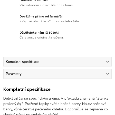
Odesíláme do 24h
Vše skladem a okamžitě odesíláme.
Dovážíme přímo od farmářů!
Z čajové plantáže přímo do vašeho šálu.
Důvěřujete nám již 30 let!
Čerstvost a originalita ručena.
Kompletní specifikace
Parametry
Kompletní specifikace
Delikátní čaj se specifickým aróma. V překladu znamená "Zlehka
pražený čaj". Pražené řapíky světle hnědé barvy. Nálev hnědavé
barvy, vůně čerstvě pečeného chleba. Doporučuje se zejména co
vhodný nápoj po vydatném obědě.