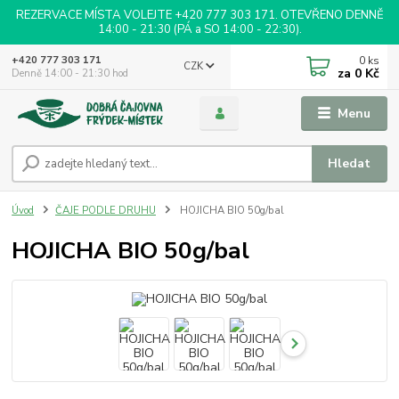
REZERVACE MÍSTA VOLEJTE +420 777 303 171. OTEVŘENO DENNĚ
14:00 - 21:30 (PÁ a SO 14:00 - 22:30).
0
ks
+420 777 303 171
CZK
za
0 Kč
Denně 14:00 - 21:30 hod
Menu
Hledat
Úvod
ČAJE PODLE DRUHU
HOJICHA BIO 50g/bal
HOJICHA BIO 50g/bal