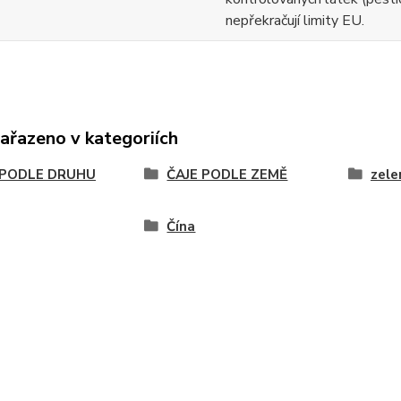
nepřekračují limity EU.
zařazeno v kategoriích
 PODLE DRUHU
ČAJE PODLE ZEMĚ
zele
Čína