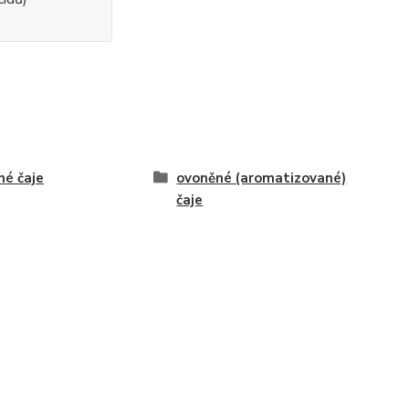
né čaje
ovoněné (aromatizované)
čaje