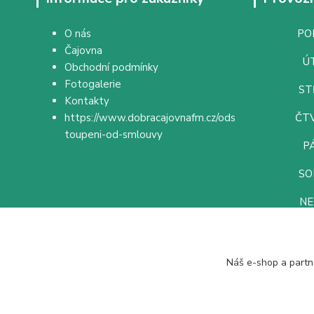
O nás
PON
Čajovna
ÚT
Obchodní podmínky
Fotogalerie
ST
Kontakty
https://www.dobracajovnafm.cz/ods
ČTV
toupeni-od-smlouvy
PÁ
SO
NE
Náš e-shop a partn