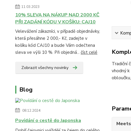
11.03.2023
10% SLEVA NA NÁKUP NAD 2000 KČ
PŘI ZADÁNÍ KÓDU V KOŠÍKU: CAJ10
Velevážení zákazníci, v případě objednávky,
Kompl
která přesáhne 2 000,- Kč, zadejte v
košíku kód CAJ10 a bude Vám odečtena
Komple
sleva ve výši 10 %. Při objedná...
číst celé
Tradiční 
Zobrazit všechny novinky
vhodný k 
obloučku,
Blog
Param
08.12.2024
Povídání o cestě do Japonska
Meets
Dobří čajovnici vyjíždějí za čajem do celého