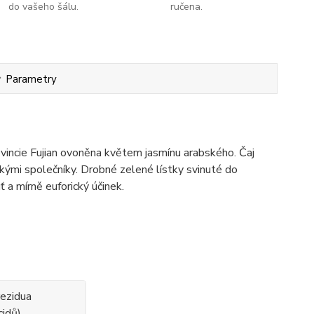
do vašeho šálu.
ručena.
Parametry
rovincie Fujian ovoněna květem jasmínu arabského. Čaj
ízkými společníky. Drobné zelené lístky svinuté do
 a mírně euforický účinek.
rezidua
cidů)