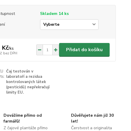
tupnost
Skladem 14 ks
ení
 Kč
/
ks
Přidat do košíku
Kč
bez DPH
EU
Čaj testován v
ts:
laboratoří a rezidua
kontrolovaných látek
(pesticidů) nepřekračují
limity EU.
Dovážíme přímo od
Důvěřujete nám již 30
farmářů!
let!
Z čajové plantáže přímo
Čerstvost a originalita