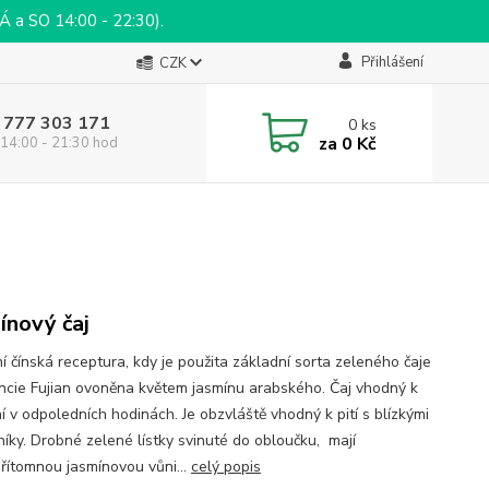
a SO 14:00 - 22:30).
Přihlášení
CZK
 777 303 171
0
ks
za
0 Kč
14:00 - 21:30 hod
ínový čaj
í čínská receptura, kdy je použita základní sorta zeleného čaje
incie Fujian ovoněna květem jasmínu arabského. Čaj vhodný k
í v odpoledních hodinách. Je obzvláště vhodný k pití s ​​blízkými
níky. Drobné zelené lístky svinuté do obloučku, mají
řítomnou jasmínovou vůni...
celý popis