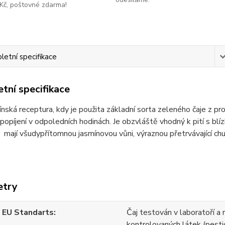
Kč, poštovné zdarma!
etní specifikace
tní specifikace
čínská receptura, kdy je použita základní sorta zeleného čaje z p
popíjení v odpoledních hodinách. Je obzvláště vhodný k pití s ​​bl
 mají všudypřítomnou jasmínovou vůni, výraznou přetrvávající chuť
etry
 EU Standarts
Čaj testován v laboratoří a 
kontrolovaných látek (pesti