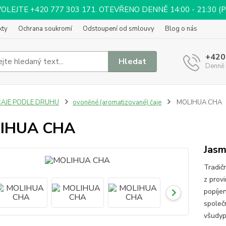
EJTE +420 777 303 171. OTEVŘENO DENNĚ 14:00 - 21:30 (PÁ 
kty
Ochrana soukromí
Odstoupení od smlouvy
Blog o nás
+420
Hledat
Denně 
ČAJE PODLE DRUHU
ovoněné (aromatizované) čaje
MOLIHUA CHA
IHUA CHA
Jasm
Tradičn
z prov
popíjen
společ
všudyp