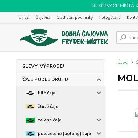
REZERVACE MÍSTA VOL
O nás
Čajovna
Obchodní podmínky
Fotogalerie
Konta
Úvod
SLEVY, VÝPRODEJ
MOL
ČAJE PODLE DRUHU
bílé čaje
žluté čaje
zelené čaje
polozelené (oolong) čaje