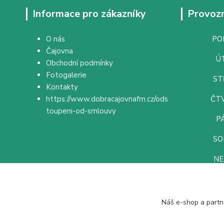
Informace pro zákazníky
Provozn
O nás
PON
Čajovna
ÚT
Obchodní podmínky
Fotogalerie
ST
Kontakty
https://www.dobracajovnafm.cz/ods
ČTV
toupeni-od-smlouvy
PÁ
SO
NE
Náš e-shop a partn