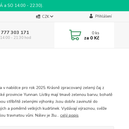
a SO 14:00 - 22:30).
Přihlášení
CZK
 777 303 171
0
ks
za
0 Kč
14:00 - 21:30 hod
a v nabídce pro rok 2025. Krásně zpracovaný zelený čaj z
nské provincie Yunnan. Lístky mají tmavě zelenou barvu, bohatě
ou stříbřitě zelenými výhonky. Jsou dobře zavinuté do
ých a poměrně velkých kudrlinek. Vydávají výraznou, svěže
ou travnatou vůni. Nálev je žlu...
celý popis