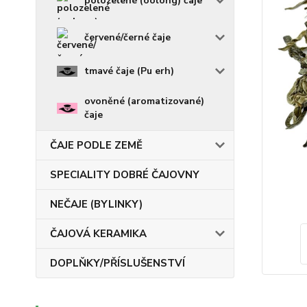
polozelené (oolong) čaje
červené/černé čaje
tmavé čaje (Pu erh)
ovoněné (aromatizované)
čaje
ČAJE PODLE ZEMĚ
SPECIALITY DOBRÉ ČAJOVNY
NEČAJE (BYLINKY)
ČAJOVÁ KERAMIKA
DOPLŇKY/PŘÍSLUŠENSTVÍ