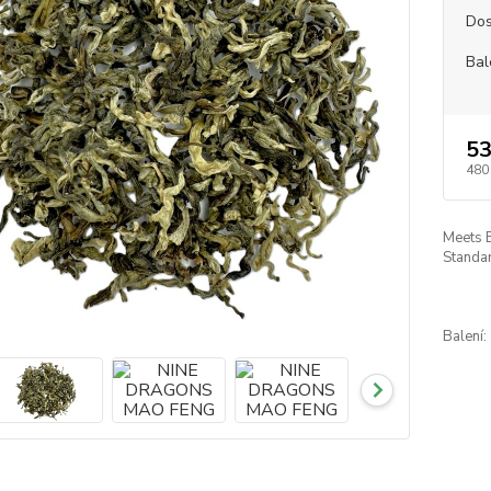
Dos
Bal
53
480
Meets 
Standar
Balení: