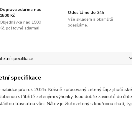
Doprava zdarma nad
Odesíláme do 24h
1500 Kč
Vše skladem a okamžitě
Objednávka nad 1500
odesíláme.
Kč, poštovné zdarma!
etní specifikace
tní specifikace
 nabídce pro rok 2025. Krásně zpracovaný zelený čaj z jihočínské
obenou stříbřitě zelenými výhonky. Jsou dobře zavinuté do úhle
ládlou travnatou vůni. Nálev je žlutozelený s kouřovou chutí, ty