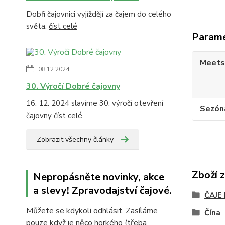
Dobří čajovnici vyjíždějí za čajem do celého
světa.
číst celé
Param
Meets
08.12.2024
30. Výročí Dobré čajovny
16. 12. 2024 slavíme 30. výročí otevření
Sezón
čajovny
číst celé
Zobrazit všechny články
Zboží 
Nepropásněte novinky, akce
a slevy! Zpravodajství čajové.
ČAJE
Můžete se kdykoli odhlásit. Zasíláme
Čína
pouze když je něco horkého (třeba