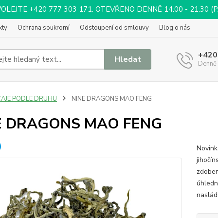
EJTE +420 777 303 171. OTEVŘENO DENNĚ 14:00 - 21:30 (PÁ 
kty
Ochrana soukromí
Odstoupení od smlouvy
Blog o nás
+420
Hledat
Denně 
ČAJE PODLE DRUHU
NINE DRAGONS MAO FENG
E DRAGONS MAO FENG
Novink
jihočí
zdoben
úhledn
nasládl