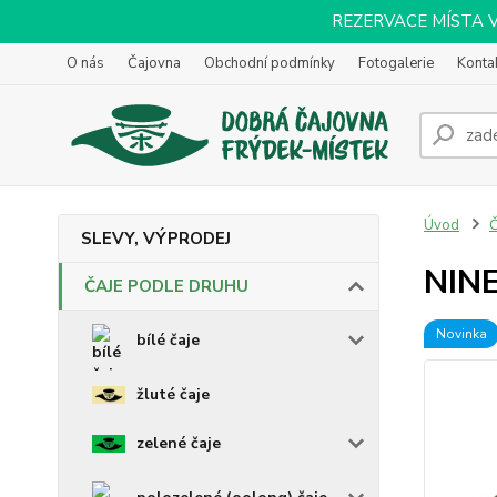
REZERVACE MÍSTA VOL
O nás
Čajovna
Obchodní podmínky
Fotogalerie
Konta
Úvod
SLEVY, VÝPRODEJ
NIN
ČAJE PODLE DRUHU
Novinka
bílé čaje
žluté čaje
zelené čaje