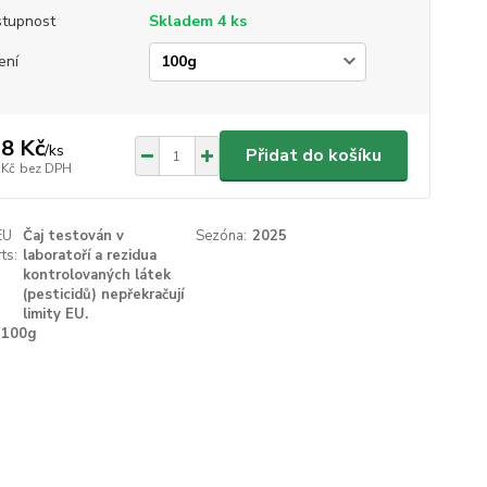
tupnost
Skladem 4 ks
ení
8 Kč
/
ks
Přidat do košíku
 Kč
bez DPH
EU
Čaj testován v
Sezóna:
2025
ts:
laboratoří a rezidua
kontrolovaných látek
(pesticidů) nepřekračují
limity EU.
100g