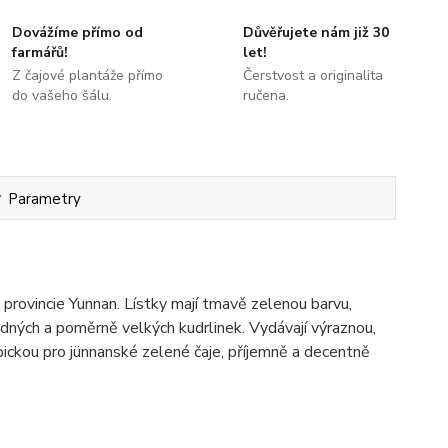
Dovážíme přímo od
Důvěřujete nám již 30
farmářů!
let!
Z čajové plantáže přímo
Čerstvost a originalita
do vašeho šálu.
ručena.
Parametry
 provincie Yunnan. Lístky mají tmavě zelenou barvu,
dných a poměrně velkých kudrlinek. Vydávají výraznou,
pickou pro jünnanské zelené čaje, příjemně a decentně