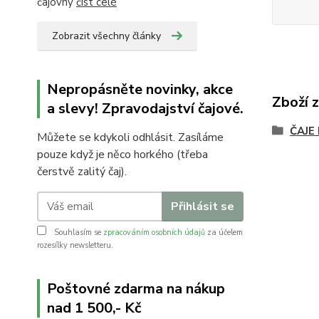
čajovny
číst celé
Zobrazit všechny články
Nepropásněte novinky, akce
Zboží 
a slevy! Zpravodajství čajové.
ČAJE
Můžete se kdykoli odhlásit. Zasíláme
pouze když je něco horkého (třeba
čerstvě zalitý čaj).
Přihlásit se
Souhlasím se
zpracováním osobních údajů
za účelem
rozesílky newsletteru.
Poštovné zdarma na nákup
nad 1 500,- Kč