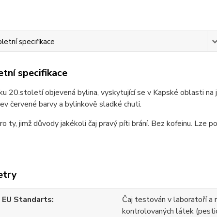
etní specifikace
tní specifikace
u 20.století objevená bylina, vyskytující se v Kapské oblasti na 
lev červené barvy a bylinkově sladké chuti.
 ty, jimž důvody jakékoli čaj pravý píti brání. Bez kofeinu. Lze po
etry
 EU Standarts
Čaj testován v laboratoří a 
kontrolovaných látek (pesti