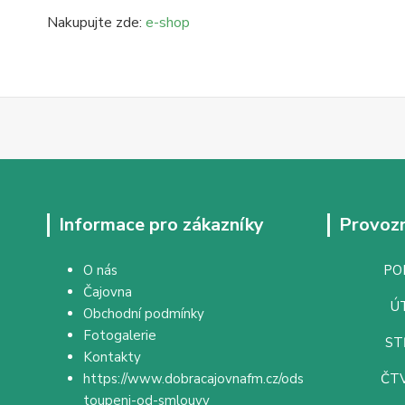
Nakupujte zde:
e-shop
Informace pro zákazníky
Provozn
O nás
PON
Čajovna
ÚT
Obchodní podmínky
Fotogalerie
ST
Kontakty
https://www.dobracajovnafm.cz/ods
ČTV
toupeni-od-smlouvy