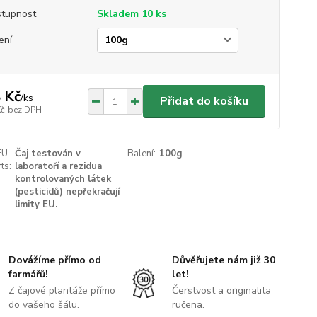
tupnost
Skladem 10 ks
ení
 Kč
/
ks
Přidat do košíku
Kč
bez DPH
EU
Čaj testován v
Balení:
100g
ts:
laboratoří a rezidua
kontrolovaných látek
(pesticidů) nepřekračují
limity EU.
Dovážíme přímo od
Důvěřujete nám již 30
farmářů!
let!
Z čajové plantáže přímo
Čerstvost a originalita
do vašeho šálu.
ručena.