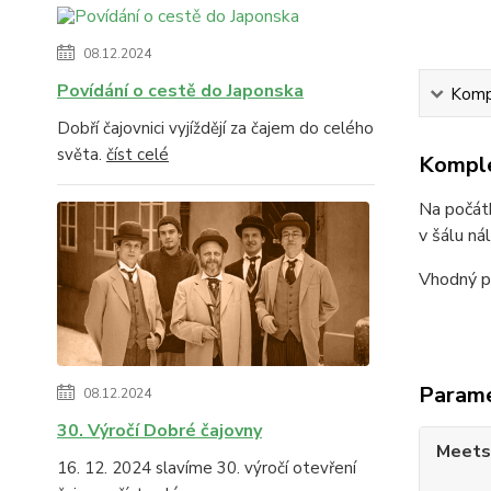
08.12.2024
Povídání o cestě do Japonska
Kompl
Dobří čajovnici vyjíždějí za čajem do celého
světa.
číst celé
Komple
Na počátk
v šálu ná
Vhodný pro
Param
08.12.2024
30. Výročí Dobré čajovny
Meets
16. 12. 2024 slavíme 30. výročí otevření