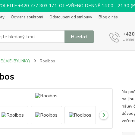
EJTE +420 777 303 171. OTEVŘENO DENNĚ 14:00 - 21:30 (PÁ 
kty
Ochrana soukromí
Odstoupení od smlouvy
Blog o nás
+420
Hledat
Denně 
EČAJE (BYLINKY)
Rooibos
bos
Na počá
na jih
nálev 
důvody 
večern