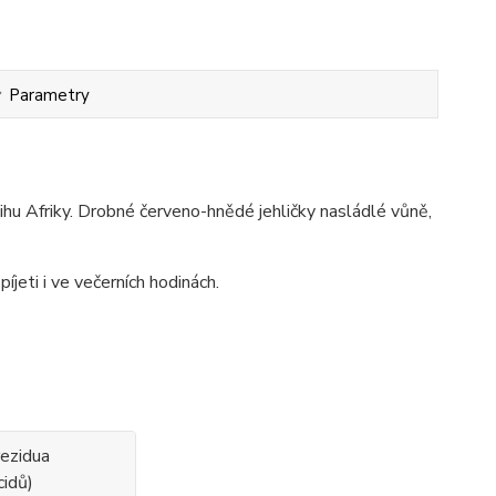
Parametry
jihu Afriky. Drobné červeno-hnědé jehličky nasládlé vůně,
píjeti i ve večerních hodinách.
rezidua
cidů)