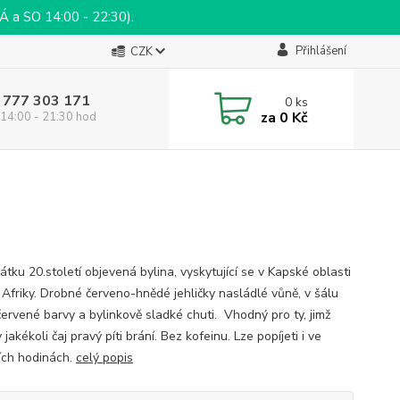
a SO 14:00 - 22:30).
Přihlášení
CZK
 777 303 171
0
ks
za
0 Kč
14:00 - 21:30 hod
tku 20.století objevená bylina, vyskytující se v Kapské oblasti
u Afriky. Drobné červeno-hnědé jehličky nasládlé vůně, v šálu
červené barvy a bylinkově sladké chuti. Vhodný pro ty, jimž
jakékoli čaj pravý píti brání. Bez kofeinu. Lze popíjeti i ve
ích hodinách.
celý popis