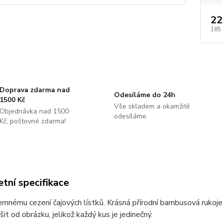
22
185
Doprava zdarma nad
Odesíláme do 24h
1500 Kč
Vše skladem a okamžitě
Objednávka nad 1500
odesíláme.
Kč, poštovné zdarma!
tní specifikace
jemnému cezení čajových lístků. Krásná přírodní bambusová ruk
šit od obrázku, jelikož každý kus je jedinečný.