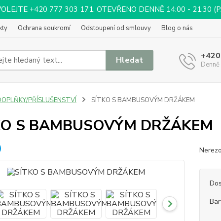
EJTE +420 777 303 171. OTEVŘENO DENNĚ 14:00 - 21:30 (PÁ 
kty
Ochrana soukromí
Odstoupení od smlouvy
Blog o nás
+420
Hledat
Denně 
DOPLŇKY/PŘÍSLUŠENSTVÍ
SÍTKO S BAMBUSOVÝM DRŽÁKEM
KO S BAMBUSOVÝM DRŽÁKEM
Nerezo
Dos
Bar