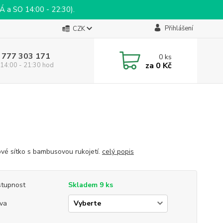
a SO 14:00 - 22:30).
Přihlášení
CZK
 777 303 171
0
ks
za
0 Kč
14:00 - 21:30 hod
vé sítko s bambusovou rukojetí.
celý popis
tupnost
Skladem 9 ks
va