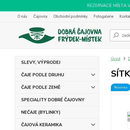
REZERVACE MÍSTA VOL
O nás
Čajovna
Obchodní podmínky
Fotogalerie
Konta
Úvod
SLEVY, VÝPRODEJ
SÍT
ČAJE PODLE DRUHU
ČAJE PODLE ZEMĚ
Novinka
SPECIALITY DOBRÉ ČAJOVNY
NEČAJE (BYLINKY)
ČAJOVÁ KERAMIKA