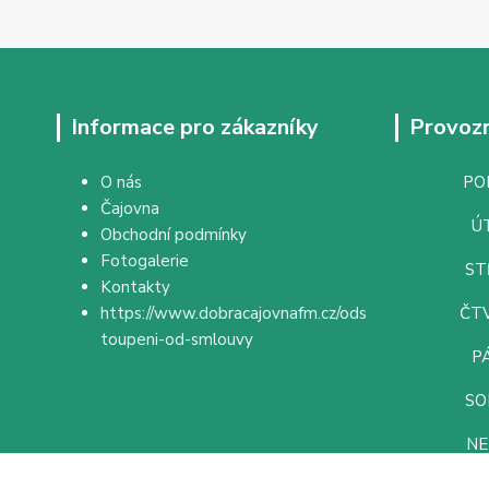
Informace pro zákazníky
Provozn
O nás
PON
Čajovna
ÚT
Obchodní podmínky
Fotogalerie
ST
Kontakty
https://www.dobracajovnafm.cz/ods
ČTV
toupeni-od-smlouvy
PÁ
SO
NE