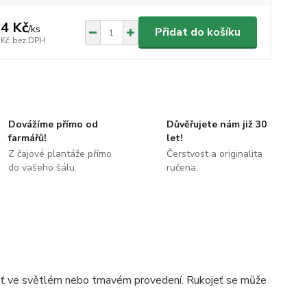
4 Kč
/
ks
Přidat do košíku
 Kč
bez DPH
Dovážíme přímo od
Důvěřujete nám již 30
farmářů!
let!
Z čajové plantáže přímo
Čerstvost a originalita
do vašeho šálu.
ručena.
ojeť ve světlém nebo tmavém provedení. Rukojeť se může