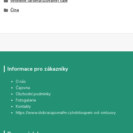
ovoněné (aromatizované) čaje
Čína
Informace pro zákazníky
O nás
Čajovna
Obchodní podmínky
Fotogalerie
Kontakty
https://www.dobracajovnafm.cz/odstoupeni-od-smlouvy