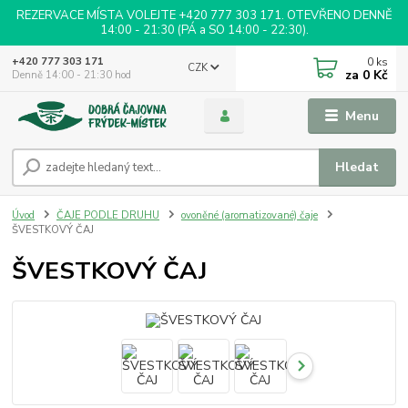
REZERVACE MÍSTA VOLEJTE +420 777 303 171. OTEVŘENO DENNĚ
14:00 - 21:30 (PÁ a SO 14:00 - 22:30).
0
ks
+420 777 303 171
CZK
za
0 Kč
Denně 14:00 - 21:30 hod
Menu
Hledat
Úvod
ČAJE PODLE DRUHU
ovoněné (aromatizované) čaje
ŠVESTKOVÝ ČAJ
ŠVESTKOVÝ ČAJ