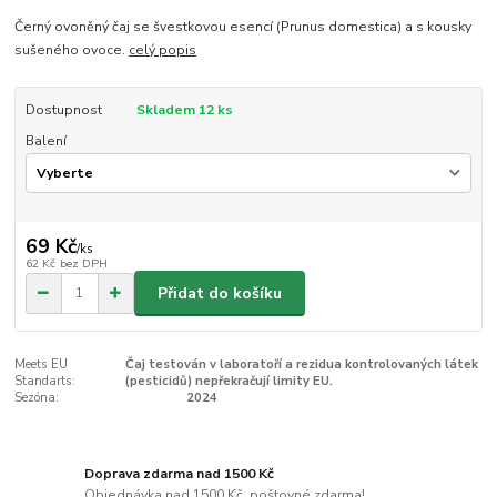
Černý ovoněný čaj se švestkovou esencí (Prunus domestica) a s kousky
sušeného ovoce.
celý popis
Dostupnost
Skladem 12 ks
Balení
69 Kč
/
ks
62 Kč
bez DPH
Přidat do košíku
Meets EU
Čaj testován v laboratoří a rezidua kontrolovaných látek
Standarts:
(pesticidů) nepřekračují limity EU.
Sezóna:
2024
Doprava zdarma nad 1500 Kč
Objednávka nad 1500 Kč, poštovné zdarma!