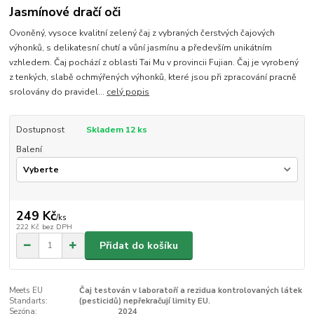
Jasmínové dračí oči
Ovoněný, vysoce kvalitní zelený čaj z vybraných čerstvých čajových
výhonků, s delikatesní chutí a vůní jasmínu a především unikátním
vzhledem. Čaj pochází z oblasti Tai Mu v provincii Fujian. Čaj je vyrobený
z tenkých, slabě ochmýřených výhonků, které jsou při zpracování pracně
srolovány do pravidel...
celý popis
Dostupnost
Skladem 12 ks
Balení
249 Kč
/
ks
222 Kč
bez DPH
Přidat do košíku
Meets EU
Čaj testován v laboratoří a rezidua kontrolovaných látek
Standarts:
(pesticidů) nepřekračují limity EU.
Sezóna:
2024