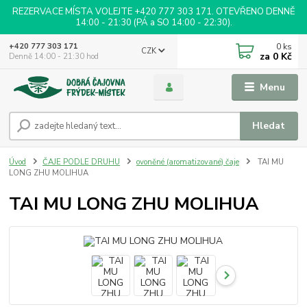
REZERVACE MÍSTA VOLEJTE +420 777 303 171. OTEVŘENO DENNĚ
14:00 - 21:30 (PÁ a SO 14:00 - 22:30).
0
ks
+420 777 303 171
CZK
za
0 Kč
Denně 14:00 - 21:30 hod
Menu
Hledat
Úvod
ČAJE PODLE DRUHU
ovoněné (aromatizované) čaje
TAI MU
LONG ZHU MOLIHUA
TAI MU LONG ZHU MOLIHUA