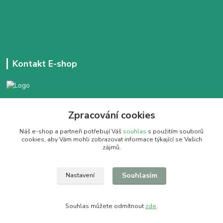
Kontakt E-shop
+420 777 303 171
Zpracování cookies
Denně 14:00 - 21:30 hod
Náš e-shop a partneři potřebují Váš
souhlas
s použitím souborů
dobracajovnafm@gmail.com
cookies, aby Vám mohli zobrazovat informace týkající se Vašich
zájmů.
Souhlasím
Nastavení
Pít dobrý čaj se vyplatí
Souhlas můžete odmítnout
zde
.
Vytvořeno na
Eshop-rychle.cz