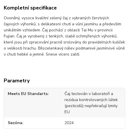
Kompletní specifikace
Ovoněný, vysoce kvalitní zelený čaj z vybraných čerstvých
čajových výhonků, s delikatesní chutí a vůní jasmínu a především
unikátním vzhledem. Čaj pochází z oblasti Tai Mu v provincii
Fujian. Čaj je vyrobený z tenkých, slabě ochmýřených výhonků,
které jsou při zpracování pracně srolovány do pravidelných kuliček
o velikosti hrachu. Bílozelenkavý nálev podmanivé jasmínové vůně
v chuti hebké a jemné. Snese vícero zalití.
Parametry
Meets EU Standarts
Čaj testován v laboratoří a
rezidua kontrolovaných látek
(pesticidů) nepřekračují limity
EU.
Sezóna
2024