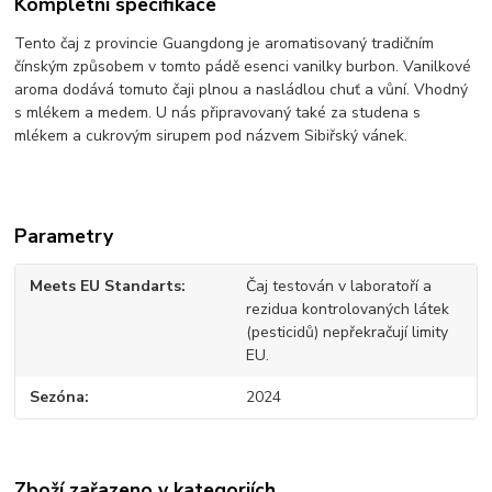
Kompletní specifikace
Tento čaj z provincie Guangdong je aromatisovaný tradičním
čínským způsobem v tomto pádě esenci vanilky burbon. Vanilkové
aroma dodává tomuto čaji plnou a nasládlou chuť a vůní. Vhodný
s mlékem a medem. U nás připravovaný také za studena s
mlékem a cukrovým sirupem pod názvem Sibiřský vánek.
Parametry
Meets EU Standarts
Čaj testován v laboratoří a
rezidua kontrolovaných látek
(pesticidů) nepřekračují limity
EU.
Sezóna
2024
Zboží zařazeno v kategoriích