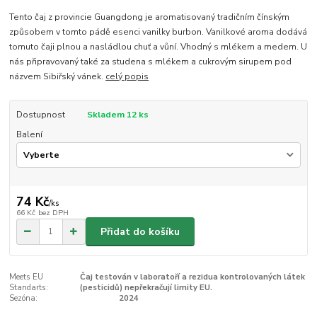
Tento čaj z provincie Guangdong je aromatisovaný tradičním čínským
způsobem v tomto pádě esenci vanilky burbon. Vanilkové aroma dodává
tomuto čaji plnou a nasládlou chuť a vůní. Vhodný s mlékem a medem. U
nás připravovaný také za studena s mlékem a cukrovým sirupem pod
názvem Sibiřský vánek.
celý popis
Dostupnost
Skladem 12 ks
Balení
74 Kč
/
ks
66 Kč
bez DPH
Přidat do košíku
Meets EU
Čaj testován v laboratoří a rezidua kontrolovaných látek
Standarts:
(pesticidů) nepřekračují limity EU.
Sezóna:
2024