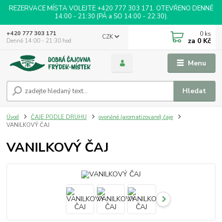
REZERVACE MÍSTA VOLEJTE +420 777 303 171. OTEVŘENO DENNĚ
14:00 - 21:30 (PÁ a SO 14:00 - 22:30).
0
ks
+420 777 303 171
CZK
za
0 Kč
Denně 14:00 - 21:30 hod
Menu
Hledat
Úvod
ČAJE PODLE DRUHU
ovoněné (aromatizované) čaje
VANILKOVÝ ČAJ
VANILKOVÝ ČAJ