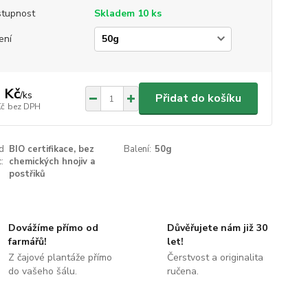
tupnost
Skladem 10 ks
ení
 Kč
/
ks
Přidat do košíku
Kč
bez DPH
ed
BIO certifikace, bez
Balení:
50g
:
chemických hnojiv a
postřiků
Dovážíme přímo od
Důvěřujete nám již 30
farmářů!
let!
Z čajové plantáže přímo
Čerstvost a originalita
do vašeho šálu.
ručena.