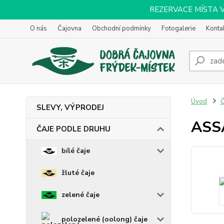
REZERVACE MÍSTA VOL
O nás
Čajovna
Obchodní podmínky
Fotogalerie
Konta
Úvod
SLEVY, VÝPRODEJ
ASS
ČAJE PODLE DRUHU
bílé čaje
žluté čaje
zelené čaje
polozelené (oolong) čaje