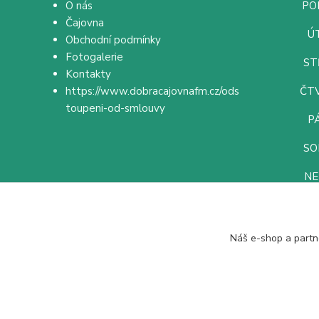
O nás
PON
Čajovna
ÚT
Obchodní podmínky
Fotogalerie
ST
Kontakty
https://www.dobracajovnafm.cz/ods
ČTV
toupeni-od-smlouvy
PÁ
SO
NE
Náš e-shop a partn