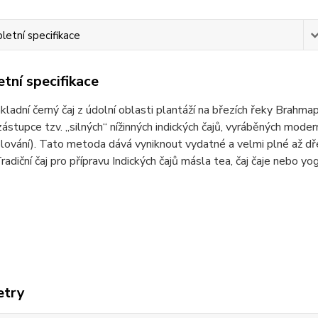
etní specifikace
tní specifikace
ákladní černý čaj z údolní oblasti plantáží na březích řeky Brahma
zástupce tzv. „silných“ nížinných indických čajů, vyráběných mode
olování). Tato metoda dává vyniknout vydatné a velmi plné až dř
adiční čaj pro přípravu Indických čajů másla tea, čaj čaje nebo yogi
etry