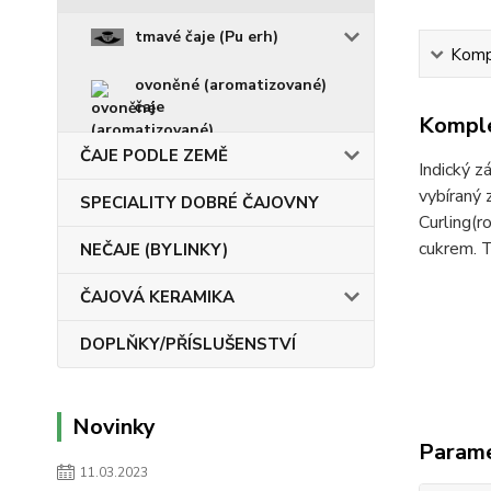
tmavé čaje (Pu erh)
Kompl
ovoněné (aromatizované)
čaje
Komple
ČAJE PODLE ZEMĚ
Indický z
vybíraný 
SPECIALITY DOBRÉ ČAJOVNY
Curling(r
cukrem. Tr
NEČAJE (BYLINKY)
ČAJOVÁ KERAMIKA
DOPLŇKY/PŘÍSLUŠENSTVÍ
Novinky
Param
11.03.2023