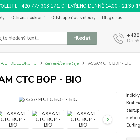
EJTE +420 777 303 171. OTEVŘENO DENNĚ 14:00 - 21:30 (PÁ 
kty
Ochrana soukromí
Odstoupení od smlouvy
Blog o nás
+420
Hledat
Denně 
ČAJE PODLE DRUHU
červené/černé čaje
ASSAM CTC BOP - BIO
AM CTC BOP - BIO
Indický
Brahma
zástup
metodo
Curlin