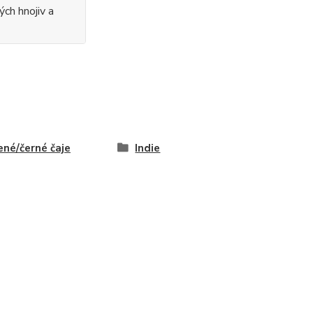
ých hnojiv a
ené/černé čaje
Indie