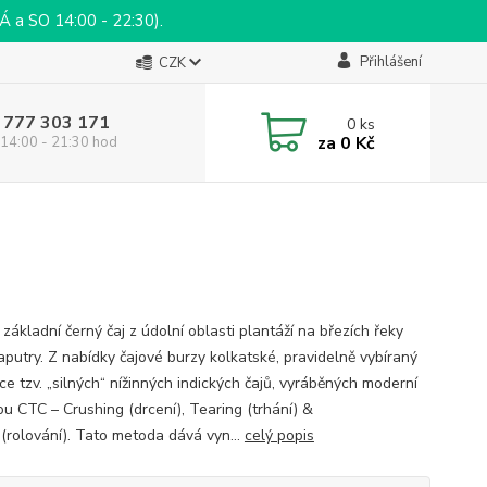
a SO 14:00 - 22:30).
Přihlášení
CZK
 777 303 171
0
ks
za
0 Kč
14:00 - 21:30 hod
 základní černý čaj z údolní oblasti plantáží na březích řeky
putry. Z nabídky čajové burzy kolkatské, pravidelně vybíraný
ce tzv. „silných“ nížinných indických čajů, vyráběných moderní
u CTC – Crushing (drcení), Tearing (trhání) &
g(rolování). Tato metoda dává vyn...
celý popis