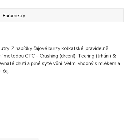
Parametry
putry. Z nabídky čajové burzy kolkatské, pravidelně
rní metodou CTC – Crushing (drcení), Tearing (trhání) &
evnaté chuti a plné syté vůni. Velmi vhodný s mlékem a
 čaj.