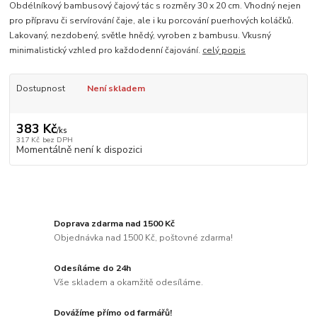
Obdélníkový bambusový čajový tác s rozměry 30 x 20 cm. Vhodný nejen
pro přípravu či servírování čaje, ale i ku porcování puerhových koláčků.
Lakovaný, nezdobený, světle hnědý, vyroben z bambusu. Vkusný
minimalistický vzhled pro každodenní čajování.
celý popis
Dostupnost
Není skladem
383 Kč
/
ks
317 Kč
bez DPH
Momentálně není k dispozici
Doprava zdarma nad 1500 Kč
Objednávka nad 1500 Kč, poštovné zdarma!
Odesíláme do 24h
Vše skladem a okamžitě odesíláme.
Dovážíme přímo od farmářů!