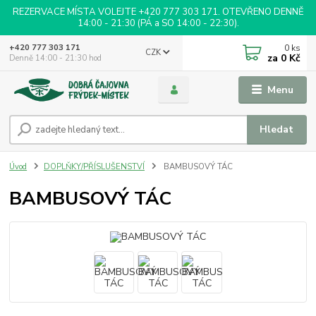
REZERVACE MÍSTA VOLEJTE +420 777 303 171. OTEVŘENO DENNĚ
14:00 - 21:30 (PÁ a SO 14:00 - 22:30).
0
ks
+420 777 303 171
CZK
za
0 Kč
Denně 14:00 - 21:30 hod
Menu
Hledat
Úvod
DOPLŇKY/PŘÍSLUŠENSTVÍ
BAMBUSOVÝ TÁC
BAMBUSOVÝ TÁC