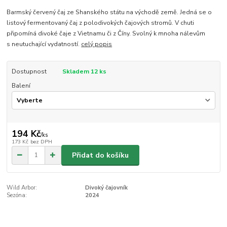
Barmský červený čaj ze Shanského státu na východě země. Jedná se o
listový fermentovaný čaj z polodivokých čajových stromů. V chuti
připomíná divoké čaje z Vietnamu či z Číny. Svolný k mnoha nálevům
s neutuchající vydatností.
celý popis
Dostupnost
Skladem 12 ks
Balení
194 Kč
/
ks
173 Kč
bez DPH
Přidat do košíku
Wild Arbor:
Divoký čajovník
Sezóna:
2024