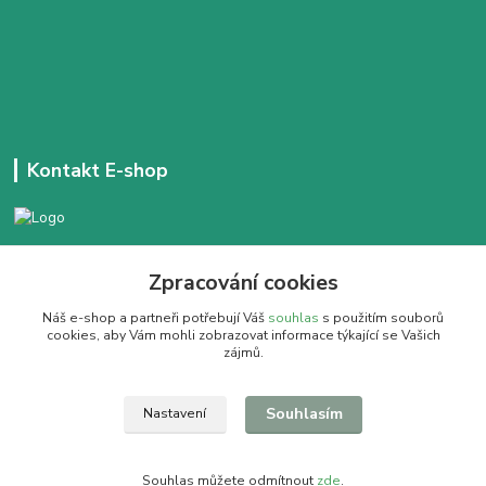
Kontakt E-shop
+420 777 303 171
Zpracování cookies
Denně 14:00 - 21:30 hod
Náš e-shop a partneři potřebují Váš
souhlas
s použitím souborů
dobracajovnafm@gmail.com
cookies, aby Vám mohli zobrazovat informace týkající se Vašich
zájmů.
Souhlasím
Nastavení
Pít dobrý čaj se vyplatí
Souhlas můžete odmítnout
zde
.