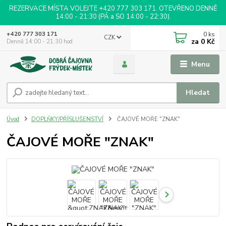
REZERVACE MÍSTA VOLEJTE +420 777 303 171. OTEVŘENO DENNĚ
14:00 - 21:30 (PÁ a SO 14:00 - 22:30).
0
ks
+420 777 303 171
CZK
za
0 Kč
Denně 14:00 - 21:30 hod
Menu
Hledat
Úvod
DOPLŇKY/PŘÍSLUŠENSTVÍ
ČAJOVÉ MOŘE "ZNAK"
ČAJOVÉ MOŘE "ZNAK"