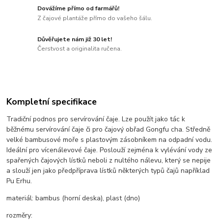
Dovážíme přímo od farmářů!
Z čajové plantáže přímo do vašeho šálu.
Důvěřujete nám již 30 let!
Čerstvost a originalita ručena.
Kompletní specifikace
Tradiční podnos pro servírování čaje. Lze použít jako tác k
běžnému servírování čaje či pro čajový obřad Gongfu cha. Středně
velké bambusové moře s plastovým zásobníkem na odpadní vodu.
Ideální pro vícenálevové čaje. Poslouží zejména k vylévání vody ze
spařených čajových lístků neboli z nultého nálevu, který se nepije
a slouží jen jako předpříprava lístků některých typů čajů například
Pu Erhu.
materiál: bambus (horní deska), plast (dno)
rozměry: