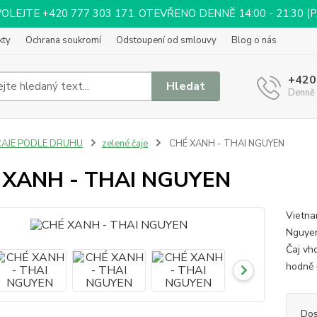
EJTE +420 777 303 171. OTEVŘENO DENNĚ 14:00 - 21:30 (PÁ 
kty
Ochrana soukromí
Odstoupení od smlouvy
Blog o nás
+420
Hledat
Denně 
ČAJE PODLE DRUHU
zelené čaje
CHÉ XANH - THAI NGUYEN
 XANH - THAI NGUYEN
Vietnam
Nguyen
Čaj vh
hodně 
Dos