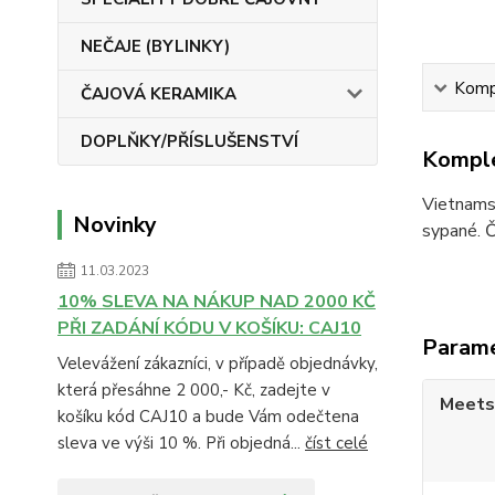
NEČAJE (BYLINKY)
Kompl
ČAJOVÁ KERAMIKA
DOPLŇKY/PŘÍSLUŠENSTVÍ
Komple
Vietnamsk
Novinky
sypané. Č
11.03.2023
10% SLEVA NA NÁKUP NAD 2000 KČ
PŘI ZADÁNÍ KÓDU V KOŠÍKU: CAJ10
Param
Velevážení zákazníci, v případě objednávky,
která přesáhne 2 000,- Kč, zadejte v
Meets
košíku kód CAJ10 a bude Vám odečtena
sleva ve výši 10 %. Při objedná...
číst celé