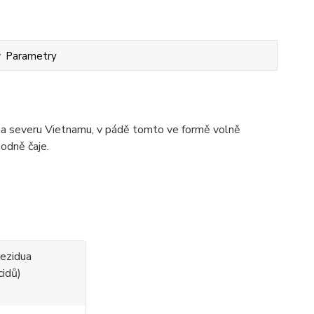
Parametry
n na severu Vietnamu, v pádě tomto ve formě volně
hodně čaje.
rezidua
cidů)