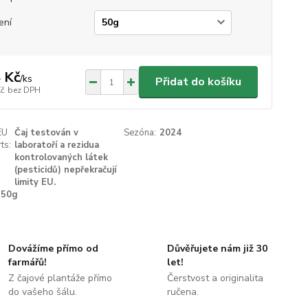
ení
 Kč
/
ks
Přidat do košíku
Kč
bez DPH
EU
Čaj testován v
Sezóna:
2024
ts:
laboratoří a rezidua
kontrolovaných látek
(pesticidů) nepřekračují
limity EU.
50g
Dovážíme přímo od
Důvěřujete nám již 30
farmářů!
let!
Z čajové plantáže přímo
Čerstvost a originalita
do vašeho šálu.
ručena.