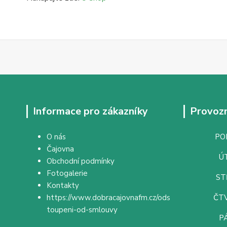
Informace pro zákazníky
Provozn
O nás
PON
Čajovna
ÚT
Obchodní podmínky
Fotogalerie
ST
Kontakty
https://www.dobracajovnafm.cz/ods
ČTV
toupeni-od-smlouvy
PÁ