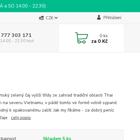
a SO 14:00 - 22:30).
Přihlášení
CZK
 777 303 171
0
ks
za
0 Kč
14:00 - 21:30 hod
ský zelený čaj vyšší třídy ze zahrad tradiční oblasti Thai
 na severu Vietnamu, v pádě tomto ve formě volně sypané.
odný k opakovanému zalití. Jak my říkáme - za dobrý peníz
čaje.
celý popis
tupnost
Skladem 5 ks