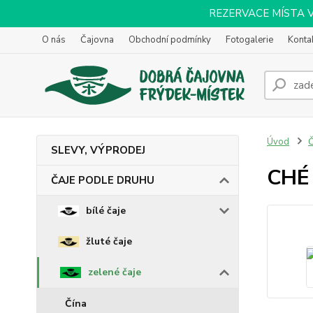
REZERVACE MÍSTA VOL
O nás
Čajovna
Obchodní podmínky
Fotogalerie
Konta
Úvod
SLEVY, VÝPRODEJ
CHÉ
ČAJE PODLE DRUHU
bílé čaje
žluté čaje
zelené čaje
Čína