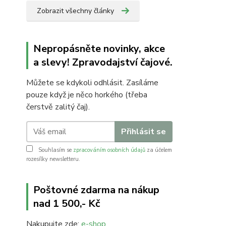
Zobrazit všechny články
Nepropásněte novinky, akce
a slevy! Zpravodajství čajové.
Můžete se kdykoli odhlásit. Zasíláme
pouze když je něco horkého (třeba
čerstvě zalitý čaj).
Přihlásit se
Souhlasím se
zpracováním osobních údajů
za účelem
rozesílky newsletteru.
Poštovné zdarma na nákup
nad 1 500,- Kč
Nakupujte zde:
e-shop