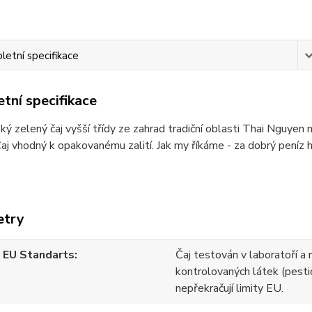
etní specifikace
tní specifikace
ý zelený čaj vyšší třídy ze zahrad tradiční oblasti Thai Nguye
aj vhodný k opakovanému zalití. Jak my říkáme - za dobrý peníz 
etry
 EU Standarts
Čaj testován v laboratoří a 
kontrolovaných látek (pesti
nepřekračují limity EU.