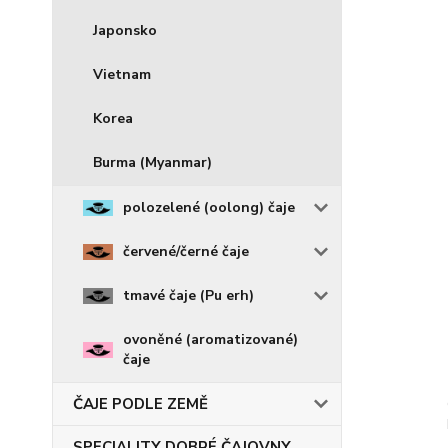
Japonsko
Vietnam
Korea
Burma (Myanmar)
polozelené (oolong) čaje
červené/černé čaje
tmavé čaje (Pu erh)
ovoněné (aromatizované)
čaje
ČAJE PODLE ZEMĚ
SPECIALITY DOBRÉ ČAJOVNY