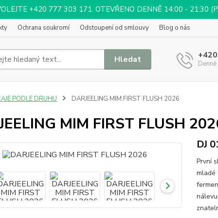
EJTE +420 777 303 171. OTEVŘENO DENNĚ 14:00 - 21:30 (PÁ 
kty
Ochrana soukromí
Odstoupení od smlouvy
Blog o nás
+420
Hledat
Denně 
ČAJE PODLE DRUHU
DARJEELING MIM FIRST FLUSH 2026
JEELING MIM FIRST FLUSH 202
DJ 
První 
mladé 
fermen
nálevu
znatel