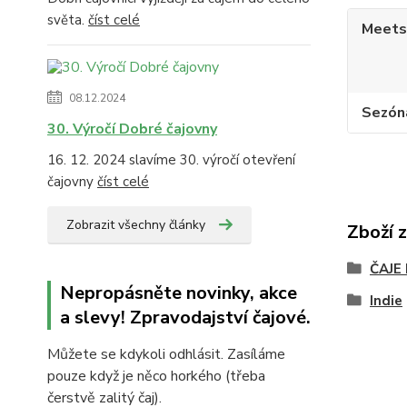
světa.
číst celé
Meets
08.12.2024
Sezón
30. Výročí Dobré čajovny
16. 12. 2024 slavíme 30. výročí otevření
čajovny
číst celé
Zobrazit všechny články
Zboží 
ČAJE
Nepropásněte novinky, akce
Indie
a slevy! Zpravodajství čajové.
Můžete se kdykoli odhlásit. Zasíláme
pouze když je něco horkého (třeba
čerstvě zalitý čaj).