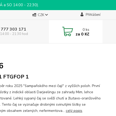
a SO 14:00 - 22:30).
Přihlášení
CZK
 777 303 171
0
ks
za
0 Kč
14:00 - 21:30 hod
6
01 FTGFOP 1
sběr roku 2025 "šampaňského mezi čaji" z vyšších poloh. První
lístky z indické oblasti Darjeelingu ze zahrady Mim, lehce
tované. Lehký sypaný čaj se svěží chutí a žlutavo-oranžového
. Tento čaj se vyznačuje drobnými svinutými lístky se
ným obsahem zelených, nefermentova...
celý popis