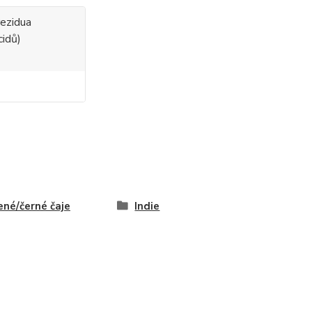
rezidua
cidů)
ené/černé čaje
Indie