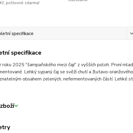
Kč, poštovné zdarma!
etní specifikace
tní specifikace
r roku 2025 "šampaňského mezi čaji" z vyšších poloh. První mladé
mentované. Lehký sypaný čaj se svěží chutí a žlutavo-oranžového
 znatelným obsahem zelených, nefermentovaných částí. Lehké sto
zboží
etry