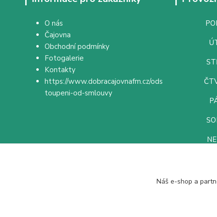
O nás
PON
Čajovna
ÚT
Obchodní podmínky
Fotogalerie
ST
Kontakty
https://www.dobracajovnafm.cz/ods
ČTV
toupeni-od-smlouvy
PÁ
SO
NE
Náš e-shop a partn