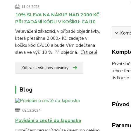
11.03.2023
10% SLEVA NA NÁKUP NAD 2000 KČ
PŘI ZADÁNÍ KÓDU V KOŠÍKU: CAJ10
Velevážení zákazníci, v případě objednávky,
Kompl
která přesáhne 2 000,- Kč, zadejte v
košíku kód CAJ10 a bude Vám odečtena
Komple
sleva ve výši 10 %. Při objedná...
číst celé
První sbě
Zobrazit všechny novinky
lehce fer
lístky se
Blog
Původ 
08.12.2024
Povídání o cestě do Japonska
Param
Dobří čajovnici vyjíždějí za čajem do celého