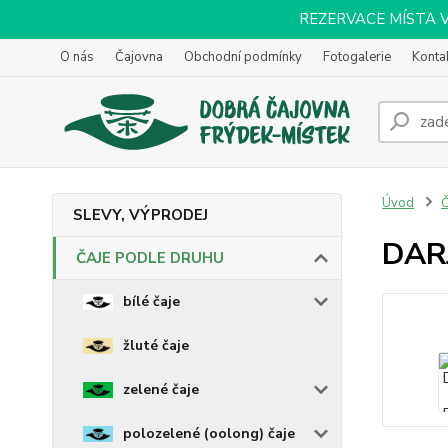
REZERVACE MÍSTA VOL
O nás
Čajovna
Obchodní podmínky
Fotogalerie
Konta
Úvod
SLEVY, VÝPRODEJ
DAR
ČAJE PODLE DRUHU
bílé čaje
žluté čaje
zelené čaje
polozelené (oolong) čaje