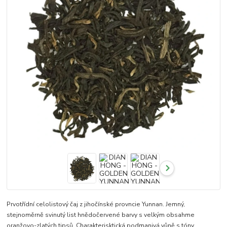
Prvotřídní celolistový čaj z jihočínské provncie Yunnan. Jemný,
stejnoměrně svinutý list hnědočervené barvy s velkým obsahme
oranžovo-zlatých tipsů. Charakterisktická podmanivá vůně s tóny