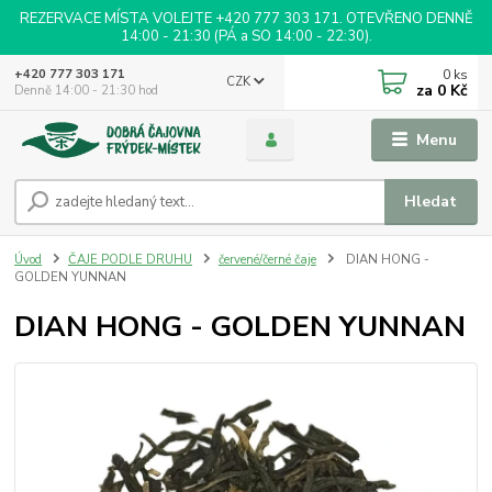
REZERVACE MÍSTA VOLEJTE +420 777 303 171. OTEVŘENO DENNĚ
14:00 - 21:30 (PÁ a SO 14:00 - 22:30).
0
ks
+420 777 303 171
CZK
za
0 Kč
Denně 14:00 - 21:30 hod
Menu
Hledat
Úvod
ČAJE PODLE DRUHU
červené/černé čaje
DIAN HONG -
GOLDEN YUNNAN
DIAN HONG - GOLDEN YUNNAN