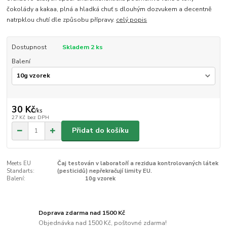
čokolády a kakaa, plná a hladká chuť s dlouhým dozvukem a decentně
natrpklou chutí dle způsobu přípravy.
celý popis
Dostupnost
Skladem 2 ks
Balení
30 Kč
/
ks
27 Kč
bez DPH
Přidat do košíku
Meets EU
Čaj testován v laboratoří a rezidua kontrolovaných látek
Standarts:
(pesticidů) nepřekračují limity EU.
Balení:
10g vzorek
Doprava zdarma nad 1500 Kč
Objednávka nad 1500 Kč, poštovné zdarma!