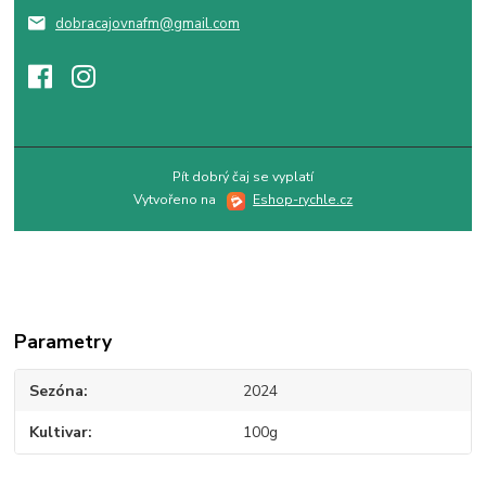
dobracajovnafm@gmail.com
Pít dobrý čaj se vyplatí
Vytvořeno na
Eshop-rychle.cz
Parametry
Sezóna
2024
Kultivar
100g