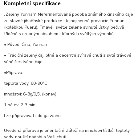
Kompletní specifikace
„Zelený Yunnan“ Nefermentovaná podoba známého čínského čaje
ze slavné jihočínské produkce stejnojmenné provincie Yunnan
(kolébkou Pueru). Tmavě i světle zelené svinuté lístky, pečlivě
tříděné s drobným obsahem stříbrných světlých výhonků.
• Původ: Čína, Yunnan
• Tradiční zelený čaj, plné a decentní svíravé chuti a syté trávové
vůně čerstvého čaje
•Příprava:
teplota vody: 80-90°C
množství: 6-8g/0,5l (konev)
1 nálev: 2-3 min
Lze připravovat i do gaiwanu.
Uvedená příprava je orientační. Záleží na množství lístků, teploty
vody, použití nádobí a Vaši chuti.