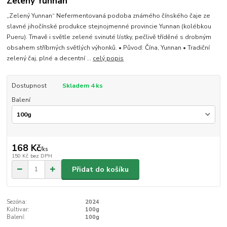
Zelený Yunnan
„Zelený Yunnan“ Nefermentovaná podoba známého čínského čaje ze
slavné jihočínské produkce stejnojmenné provincie Yunnan (kolébkou
Pueru). Tmavě i světle zelené svinuté lístky, pečlivě tříděné s drobným
obsahem stříbrných světlých výhonků. • Původ: Čína, Yunnan • Tradiční
zelený čaj, plné a decentní ...
celý popis
Dostupnost
Skladem 4 ks
Balení
168 Kč
/
ks
150 Kč
bez DPH
Přidat do košíku
Sezóna:
2024
Kultivar:
100g
Balení:
100g