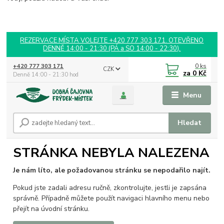
REZERVACE MÍSTA VOLEJTE +420 777 303 171. OTEVŘENO
DENNĚ 14:00 - 21:30 (PÁ a SO 14:00 - 22:30).
0
ks
+420 777 303 171
CZK
za
0 Kč
Denně 14:00 - 21:30 hod
Menu
Hledat
STRÁNKA NEBYLA NALEZENA
Je nám líto, ale požadovanou stránku se nepodařilo najít.
Pokud jste zadali adresu ručně, zkontrolujte, jestli je zapsána
správně. Případně můžete použít navigaci hlavního menu nebo
přejít na úvodní stránku.