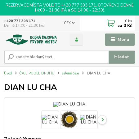
REZERVACE MÍSTA VOLEJTE +420 777 303 171. OTEVŘENO DENNĚ
14:00 - 21:30 (PÁ a SO 14:00 - 22:30).
0
ks
+420 777 303 171
CZK
za
0 Kč
Denně 14:00 - 21:30 hod
Menu
Hledat
Úvod
ČAJE PODLE DRUHU
zelené čaje
DIAN LU CHA
DIAN LU CHA