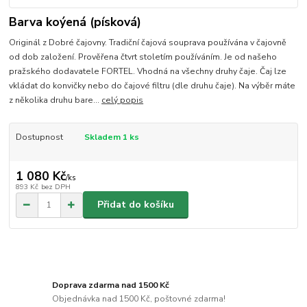
Barva koýená (písková)
Originál z Dobré čajovny. Tradiční čajová souprava používána v čajovně
od dob založení. Prověřena čtvrt stoletím používáním. Je od našeho
pražského dodavatele FORTEL. Vhodná na všechny druhy čaje. Čaj lze
vkládat do konvičky nebo do čajové filtru (dle druhu čaje). Na výběr máte
z několika druhu bare...
celý popis
Dostupnost
Skladem 1 ks
1 080 Kč
/
ks
893 Kč
bez DPH
Přidat do košíku
Doprava zdarma nad 1500 Kč
Objednávka nad 1500 Kč, poštovné zdarma!