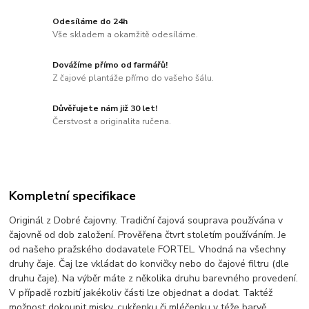
Odesíláme do 24h
Vše skladem a okamžitě odesíláme.
Dovážíme přímo od farmářů!
Z čajové plantáže přímo do vašeho šálu.
Důvěřujete nám již 30 let!
Čerstvost a originalita ručena.
Kompletní specifikace
Originál z Dobré čajovny. Tradiční čajová souprava používána v
čajovně od dob založení. Prověřena čtvrt stoletím používáním. Je
od našeho pražského dodavatele FORTEL. Vhodná na všechny
druhy čaje. Čaj lze vkládat do konvičky nebo do čajové filtru (dle
druhu čaje). Na výběr máte z několika druhu barevného provedení.
V případě rozbití jakékoliv části lze objednat a dodat. Taktéž
možnost dokoupit misky, cukřenku či mléčenku v téže barvě.