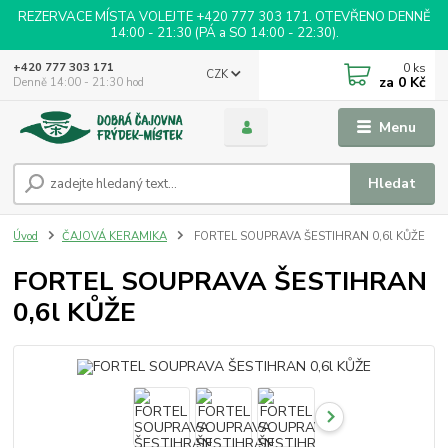
REZERVACE MÍSTA VOLEJTE +420 777 303 171. OTEVŘENO DENNĚ
14:00 - 21:30 (PÁ a SO 14:00 - 22:30).
0
ks
+420 777 303 171
CZK
za
0 Kč
Denně 14:00 - 21:30 hod
Menu
Hledat
Úvod
ČAJOVÁ KERAMIKA
FORTEL SOUPRAVA ŠESTIHRAN 0,6l KŮŽE
FORTEL SOUPRAVA ŠESTIHRAN
0,6l KŮŽE