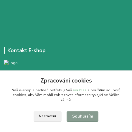
Kontakt E-shop
+420 777 303 171
Zpracování cookies
Denně 14:00 - 21:30 hod
Náš e-shop a partneři potřebují Váš
souhlas
s použitím souborů
dobracajovnafm@gmail.com
cookies, aby Vám mohli zobrazovat informace týkající se Vašich
zájmů.
Souhlasím
Nastavení