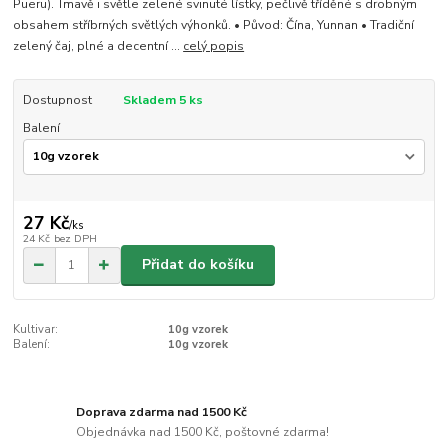
Pueru). Tmavě i světle zelené svinuté lístky, pečlivě tříděné s drobným
obsahem stříbrných světlých výhonků. • Původ: Čína, Yunnan • Tradiční
zelený čaj, plné a decentní ...
celý popis
Dostupnost
Skladem 5 ks
Balení
27 Kč
/
ks
24 Kč
bez DPH
Přidat do košíku
Kultivar:
10g vzorek
Balení:
10g vzorek
Doprava zdarma nad 1500 Kč
Objednávka nad 1500 Kč, poštovné zdarma!