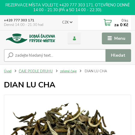
REZERVACE MÍSTA VOLEJTE +420 777 303 171. OTEVŘENO DENNĚ
14:00 - 21:30 (PÁ a SO 14:00 - 22:30).
0
ks
+420 777 303 171
CZK
za
0 Kč
Denně 14:00 - 21:30 hod
Menu
Hledat
Úvod
ČAJE PODLE DRUHU
zelené čaje
DIAN LU CHA
DIAN LU CHA