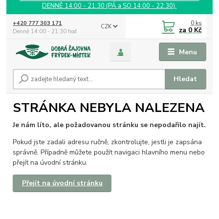
DENNĚ 14:00 - 21:30 (PÁ a SO 14:00 - 22:30).
0
ks
+420 777 303 171
CZK
za
0 Kč
Denně 14:00 - 21:30 hod
Menu
Hledat
STRÁNKA NEBYLA NALEZENA
Je nám líto, ale požadovanou stránku se nepodařilo najít.
Pokud jste zadali adresu ručně, zkontrolujte, jestli je zapsána
správně. Případně můžete použít navigaci hlavního menu nebo
přejít na úvodní stránku.
Přejít na úvodní stránku