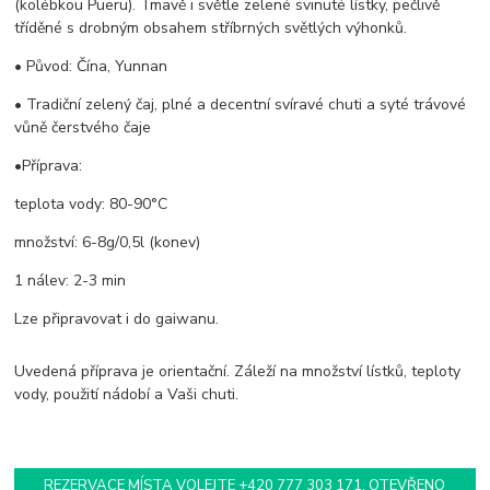
(kolébkou Pueru). Tmavě i světle zelené svinuté lístky, pečlivě
tříděné s drobným obsahem stříbrných světlých výhonků.
• Původ: Čína, Yunnan
• Tradiční zelený čaj, plné a decentní svíravé chuti a syté trávové
vůně čerstvého čaje
•Příprava:
teplota vody: 80-90°C
množství: 6-8g/0,5l (konev)
1 nálev: 2-3 min
Lze připravovat i do gaiwanu.
Uvedená příprava je orientační. Záleží na množství lístků, teploty
vody, použití nádobí a Vaši chuti.
REZERVACE MÍSTA VOLEJTE +420 777 303 171. OTEVŘENO