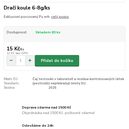
Dračí koule 6-8g/ks
Exklusivní porcovaný Pu erh.
celý popis
Dostupnost
Skladem 83 ks
15 Kč
/
ks
12 Kč
bez DPH
Přidat do košíku
Meets EU
Čaj testován v laboratoří a rezidua kontrolovaných látek
Standarts:
(pesticidů) nepřekračují limity EU.
Sezóna:
2025
Doprava zdarma nad 1500 Kč
Objednávka nad 1500 Kč, poštovné zdarma!
Odesíláme do 24h