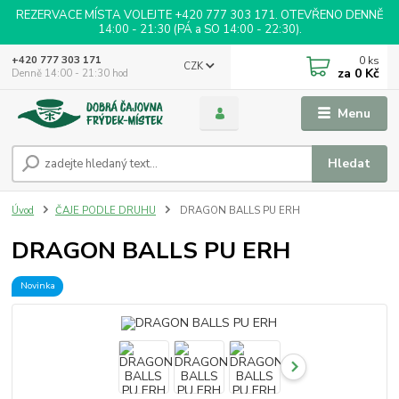
REZERVACE MÍSTA VOLEJTE +420 777 303 171. OTEVŘENO DENNĚ
14:00 - 21:30 (PÁ a SO 14:00 - 22:30).
0
ks
+420 777 303 171
CZK
za
0 Kč
Denně 14:00 - 21:30 hod
Menu
Hledat
Úvod
ČAJE PODLE DRUHU
DRAGON BALLS PU ERH
DRAGON BALLS PU ERH
Novinka