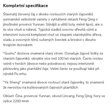
Kompletní specifikace
Šťavnatý červený čaj z divoko rostoucích starých čajovníků
yunnanské velkolisté variety z vyhlášené oblasti Feng Qing v
jihočínské provincii Yunnan. Silnější a větší listy, méně tipsů, ale o
to více chuti a nálevů. Typická sladká ovocno-dřevitá vůně a
intenzivní ovocná komplexní chuť se stopami starobylého dřeva,
sladu a ovocných tónů sušených švestek a broskví s dlouho
trvajícím dozvukem.
"Gushu" doslova znamená starý strom. Označuje čajové lístky ze
starých čajovníků, obvykle více než 100 let starých. Často rostou
volně v horách (divoce nebo polodivoce), nejsou intenzivně
pěstovány jako plantážní čaje. Velmi často se používají také při
výrobě Pu erhu.
"Ye Sheng" znamená divoce rostoucí staré čajovníky, to znamená
že nerostou na kultivovaných čajových plantížích
Oblast: Čína, provincie Yunnan, obvod Lincang, Feng Qing, hory ve
výšce 2200 mnm