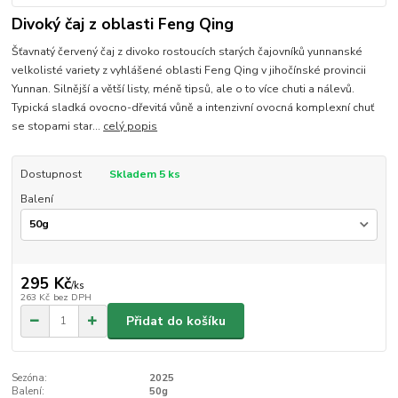
Divoký čaj z oblasti Feng Qing
Šťavnatý červený čaj z divoko rostoucích starých čajovníků yunnanské
velkolisté variety z vyhlášené oblasti Feng Qing v jihočínské provincii
Yunnan. Silnější a větší listy, méně tipsů, ale o to více chuti a nálevů.
Typická sladká ovocno-dřevitá vůně a intenzivní ovocná komplexní chuť
se stopami star...
celý popis
Dostupnost
Skladem 5 ks
Balení
295 Kč
/
ks
263 Kč
bez DPH
Přidat do košíku
Sezóna:
2025
Balení:
50g