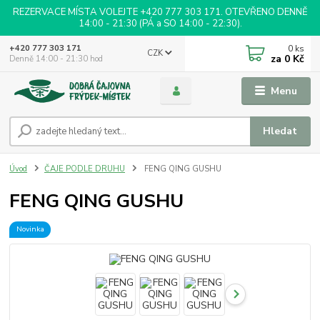
REZERVACE MÍSTA VOLEJTE +420 777 303 171. OTEVŘENO DENNĚ
14:00 - 21:30 (PÁ a SO 14:00 - 22:30).
0
ks
+420 777 303 171
CZK
za
0 Kč
Denně 14:00 - 21:30 hod
Menu
Hledat
Úvod
ČAJE PODLE DRUHU
FENG QING GUSHU
FENG QING GUSHU
Novinka