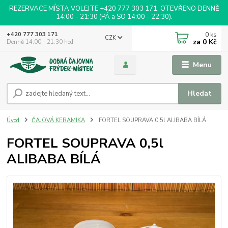
REZERVACE MÍSTA VOLEJTE +420 777 303 171. OTEVŘENO DENNĚ
14:00 - 21:30 (PÁ a SO 14:00 - 22:30).
0
ks
+420 777 303 171
CZK
za
0 Kč
Denně 14:00 - 21:30 hod
Menu
Hledat
Úvod
ČAJOVÁ KERAMIKA
FORTEL SOUPRAVA 0,5l ALIBABA BÍLÁ
FORTEL SOUPRAVA 0,5l
ALIBABA BÍLÁ