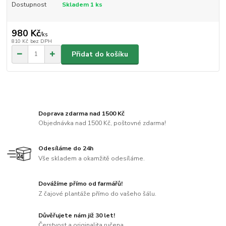
Dostupnost
Skladem 1 ks
980 Kč
/
ks
810 Kč
bez DPH
Přidat do košíku
Doprava zdarma nad 1500 Kč
Objednávka nad 1500 Kč, poštovné zdarma!
Odesíláme do 24h
Vše skladem a okamžitě odesíláme.
Dovážíme přímo od farmářů!
Z čajové plantáže přímo do vašeho šálu.
Důvěřujete nám již 30 let!
Čerstvost a originalita ručena.