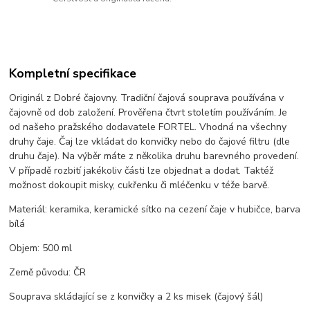
Kompletní specifikace
Originál z Dobré čajovny. Tradiční čajová souprava používána v
čajovně od dob založení. Prověřena čtvrt stoletím používáním. Je
od našeho pražského dodavatele FORTEL. Vhodná na všechny
druhy čaje. Čaj lze vkládat do konvičky nebo do čajové filtru (dle
druhu čaje). Na výběr máte z několika druhu barevného provedení.
V případě rozbití jakékoliv části lze objednat a dodat. Taktéž
možnost dokoupit misky, cukřenku či mléčenku v téže barvě.
Materiál: keramika, keramické sítko na cezení čaje v hubičce, barva
bílá
Objem: 500 ml
Země původu: ČR
Souprava skládající se z konvičky a 2 ks misek (čajový šál)