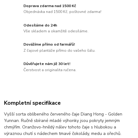
Doprava zdarma nad 1500 Kč
Objednávka nad 1500 Kč, poštovné zdarma!
Odesíláme do 24h
Vše skladem a okamžitě odesíláme.
Dovážíme přímo od farmářů!
Z čajové plantáže přímo do vašeho šálu.
Důvěřujete nám již 30 let!
Čerstvost a originalita ručena.
Kompletní specifikace
Vyšší sorta oblíbeného červeného čaje Diang Hong - Golden
Yunnan. Ručně sbírané mladé výhonky jsou pokryty jemným
chmýřím. Oranžovo-hnědý nálev tohoto čaje s hlubokou a
výraznou chutí s nádechem tmavé čokolády, medu a ořechů.