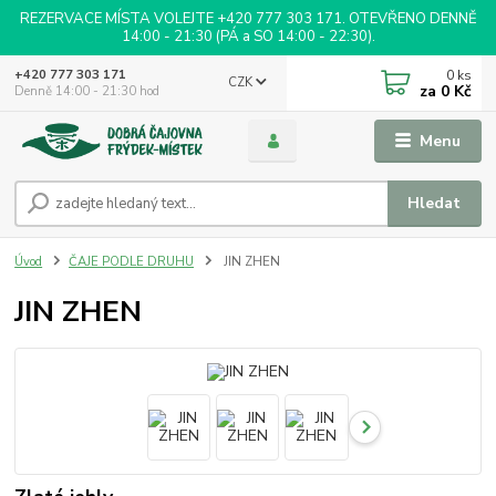
REZERVACE MÍSTA VOLEJTE +420 777 303 171. OTEVŘENO DENNĚ
14:00 - 21:30 (PÁ a SO 14:00 - 22:30).
0
ks
+420 777 303 171
CZK
za
0 Kč
Denně 14:00 - 21:30 hod
Menu
Hledat
Úvod
ČAJE PODLE DRUHU
JIN ZHEN
JIN ZHEN