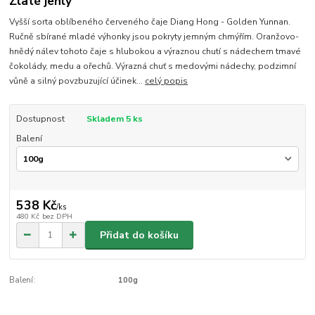
Zlaté jehly
Vyšší sorta oblíbeného červeného čaje Diang Hong - Golden Yunnan.
Ručně sbírané mladé výhonky jsou pokryty jemným chmýřím. Oranžovo-
hnědý nálev tohoto čaje s hlubokou a výraznou chutí s nádechem tmavé
čokolády, medu a ořechů. Výrazná chuť s medovými nádechy, podzimní
vůně a silný povzbuzující účinek...
celý popis
Dostupnost
Skladem 5 ks
Balení
538 Kč
/
ks
480 Kč
bez DPH
Přidat do košíku
Balení:
100g