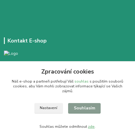
Kontakt E-shop
+420 777 303 171
Zpracování cookies
Denně 14:00 - 21:30 hod
Náš e-shop a partneři potřebují Váš
souhlas
s použitím souborů
dobracajovnafm@gmail.com
cookies, aby Vám mohli zobrazovat informace týkající se Vašich
zájmů.
Souhlasím
Nastavení
Pít dobrý čaj se vyplatí
Souhlas můžete odmítnout
zde
.
Vytvořeno na
Eshop-rychle.cz